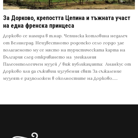
За Дорково, крепостта Цепина и тъжната участ
на една френска принцеса
Дорково се намира в т.нар. Чепинска котловина недалеч
от Велинград. Неизвестното родопско село гордо зае
полагаемото му се място на туристическата карта на
България след откриването на уникалния
Палеонтологичен музей / виж публикацията: Ананкус от
Дорково или да съживиш изгубения свят За съжаление
музеят е разположен в околностите на Дорково......