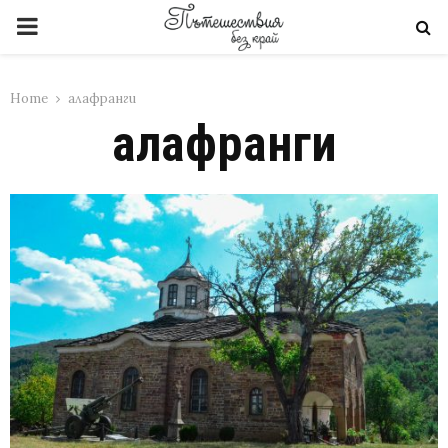
PRIMARY
MENU
Home
алафранги
алафранги