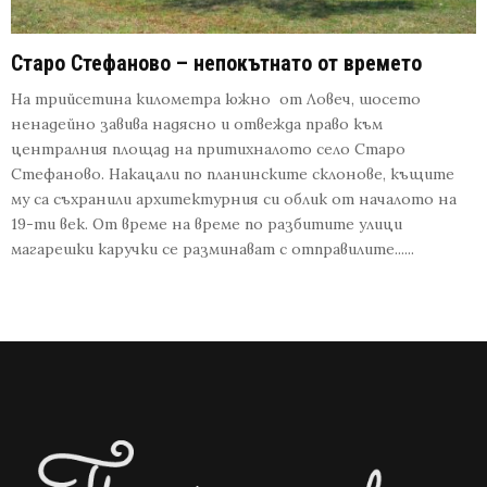
Старо Стефаново – непокътнато от времето
На трийсетина километра южно от Ловеч, шосето
ненадейно завива надясно и отвежда право към
централния площад на притихналото село Старо
Стефаново. Накацали по планинските склонове, къщите
му са съхранили архитектурния си облик от началото на
19-ти век. От време на време по разбитите улици
магарешки каручки се разминават с отправилите......