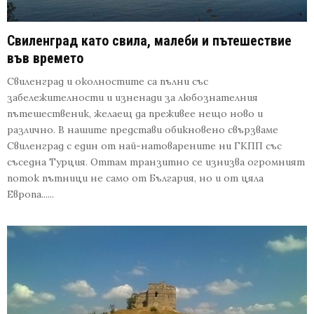
Свиленград като свила, малеби и пътешествие
във времето
Свиленград и околностите са пълни със
забележителности и изненади за любознателния
пътешественик, желаещ да преживее нещо ново и
различно. В нашите представи обикновено свързваме
Свиленград с един от най-натоварените ни ГКПП със
съседна Турция. Оттам транзитно се изнизва огромният
поток пътници не само от България, но и от цяла
Европа......