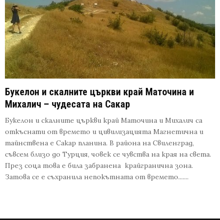
Букелон и скалните църкви край Маточина и
Михалич – чудесата на Сакар
Букелон и скалните църкви край Маточина и Михалич са
откъснати от времето и цивилизацията Магнетична и
тайнствена е Сакар планина. В района на Свиленград,
съвсем близо до Турция, човек се чувства на края на света.
През соца това е била забранена крайгранична зона.
Затова се е съхранила непокътната от времето.......