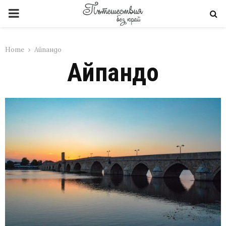
PRIMARY
MENU
Home
Айпандо
Айпандо