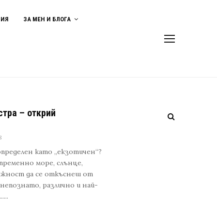
ВИЯ
ЗА МЕН И БЛОГА
стра – открий
8
определен като „екзотичен“?
пременно море, слънце,
можност да се откъснеш от
непознато, различно и най-
...