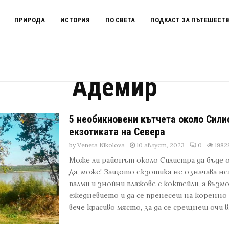
ПРИРОДА
ИСТОРИЯ
ПО СВЕТА
ПОДКАСТ ЗА ПЪТЕШЕСТ
Адемир
5 необикновени кътчета около Сили
екзотиката на Севера
by
Veneta Nikolova
10 август, 2023
0
1982
Може ли районът около Силистра да бъде 
Да, може! Защото екзотика не означава не
палми и знойни плажове с коктейли, а въз
ежедневието и да се пренесеш на коренно 
вече красиво място, за да се срещнеш очи в...