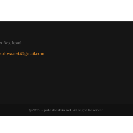
 без край.
kolova.neti@gmail.com
@2025 - pateshestvia.net. All Right Reserved.