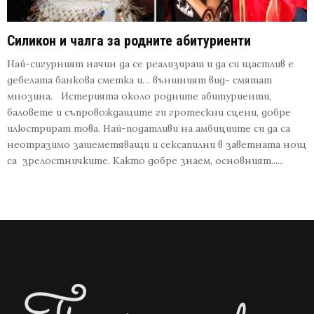
Силикон и чалга за родните абитуриенти
Най-сигурният начин да се реализираш и да си щастлив е
дебелата банкова сметка и… външният вид- смятат
мнозина. Истерията около родните абитуриенти,
баловете и съпровождащите ги гротескни сцени, добре
илюстрират това. Най-податливи на амбициите си да са
неотразимо зашеметяващи и сексапилни в заветната нощ
са зрелостничките. Както добре знаем, основният......