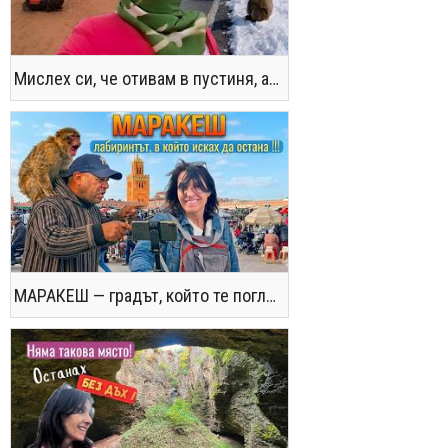
Мислех си, че отивам в пустиня, а се озовах в снега !! / Not the Morocco You Know
МАРАКЕШ — градът, който те поглъща без предупреждение