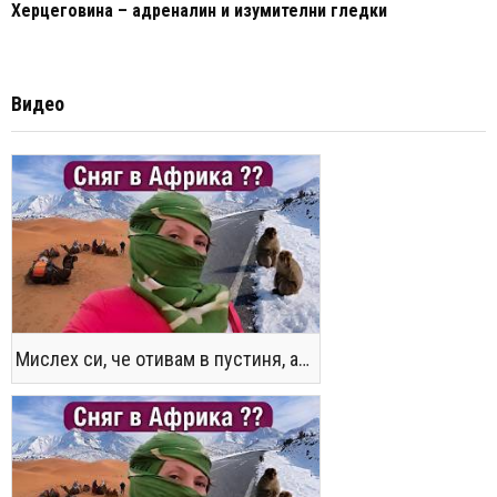
Херцеговина – адреналин и изумителни гледки
Видео
Мислех си, че отивам в пустиня, а се озовах в снега !! / Not the Morocco You Know