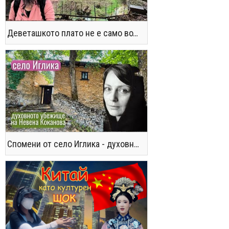
Деветашкото плато не е само водопади и пещери - последвайте ме!
Спомени от село Иглика - духовното убежище на Невена Коканова