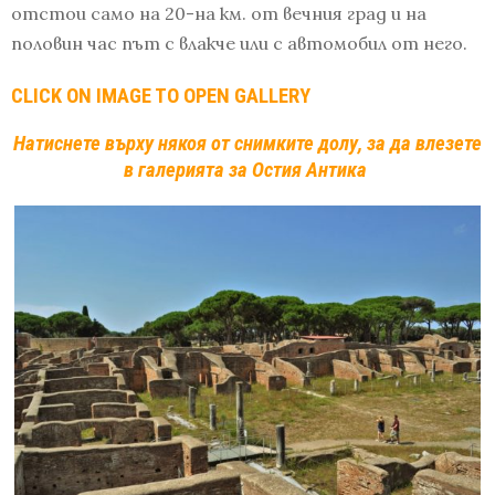
отстои само на 20-на км. от вечния град и на
половин час път с влакче или с автомобил от него.
CLICK ON IMAGE TO OPEN GALLERY
Натиснете върху някоя от снимките долу, за да влезете
в галерията за Остия Антика