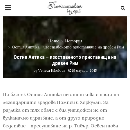
PRIMARY
MENU
Home
История
Остия Антика – изоставеното пристанище на древен Рим
Остия Антика – изоставеното пристанище на
древен Рим
by
Veneta Nikolova
19 януари, 2015
По блясък Остия Антика не отстъпва с нищо на
легендарните градове Помпей и Херкулан. За
разлика от тях обаче е бил унищожен не от
вулканично изригване, а от друго природно
бедствие – пресушаване на р. Тибър. Освен това