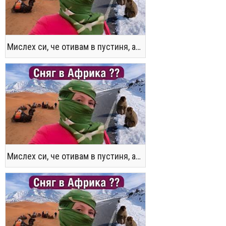
Мислех си, че отивам в пустиня, а се озовах в снега !! / Not the Morocco You Know
Мислех си, че отивам в пустиня, а се озовах в снега !! / Not the Morocco You Know