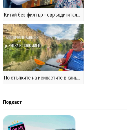
Китай без филтър - свръхдигитален, магнетичен, парадоксален
По стъпките на исихастите в каньоните на р. Янтра и Поломието
Подкаст