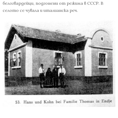
белогвардейци, подгонени от режима в СССР. В
селото се чувала и италианска реч.