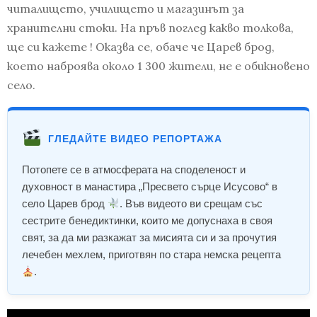
читалището, училището и магазинът за
хранителни стоки. На пръв поглед какво толкова,
ще си кажете ! Оказва се, обаче че Царев брод,
което наброява около 1 300 жители, не е обикновено
село.
ГЛЕДАЙТЕ ВИДЕО РЕПОРТАЖА
Потопете се в атмосферата на споделеност и
духовност в манастира „Пресвето сърце Исусово“ в
село Царев брод
. Във видеото ви срещам със
сестрите бенедиктинки, които ме допуснаха в своя
свят, за да ми разкажат за мисията си и за прочутия
лечебен мехлем, приготвян по стара немска рецепта
.