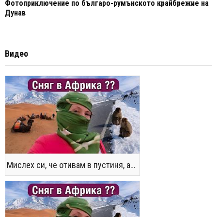
Фотоприключение по българо-румънското крайбрежие на
Дунав
Видео
Мислех си, че отивам в пустиня, а се озовах в снега !! / Not the Morocco You Know