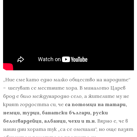
„Ние сме като едно малко общество на народите“
– шегуват се местните хора. В миналото Царев
брод е било международно село, а жителите му не
крият гордостта си, че
са потомци на татари,
немци, турци, банатски българи, руски
белогвардейци, албанци, чехи и т.н.
Вярно е, че в
наши дни хората тук „са се омешали“, но още пазят