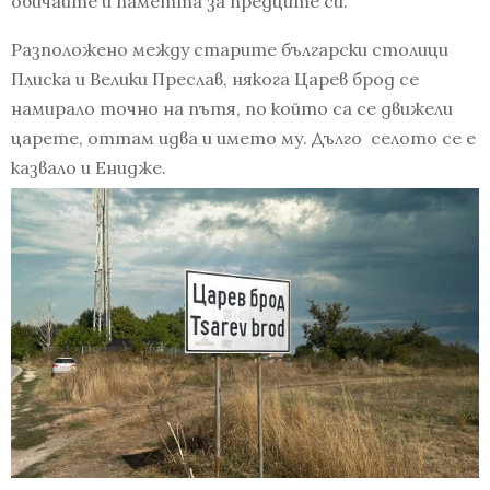
обичаите и паметта за предците си.
Разположено между старите български столици
Плиска и Велики Преслав, някога Царев брод се
намирало точно на пътя, по който са се движели
царете, оттам идва и името му. Дълго селото се е
казвало и Енидже.