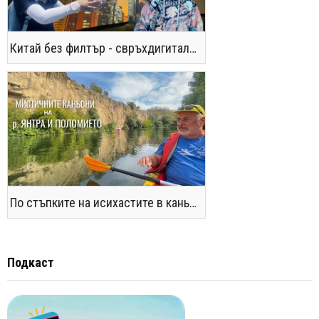
Китай без филтър - свръхдигитален, магнетичен, парадоксален
По стъпките на исихастите в каньоните на р. Янтра и Поломието
Подкаст