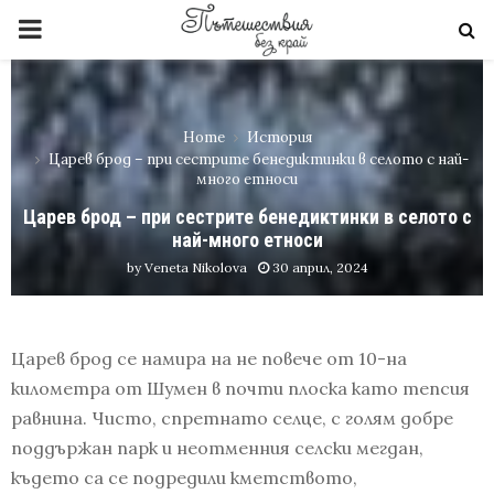
PRIMARY
MENU
Home
История
Царев брод – при сестрите бенедиктинки в селото с най-
много етноси
Царев брод – при сестрите бенедиктинки в селото с
най-много етноси
by
Veneta Nikolova
30 април, 2024
Царев брод се намира на не повече от 10-на
километра от Шумен в почти плоска като тепсия
равнина. Чисто, спретнато селце, с голям добре
поддържан парк и неотменния селски мегдан,
където са се подредили кметството,