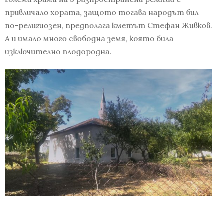
привличало хората, защото тогава народът бил
по-религиозен, предполага кметът Стефан Живков.
А и имало много свободна земя, която била
изключително плодородна.