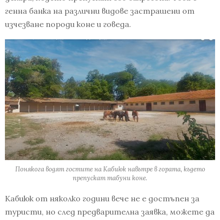
генна банка на различни видове застрашени от
изчезване породи коне и говеда.
Понякога водят гостите на Кабиюк навътре в гората, където
препускат табуни коне.
Кабиюк от няколко години вече не е достъпен за
туристи, но след предварителна заявка, можете да