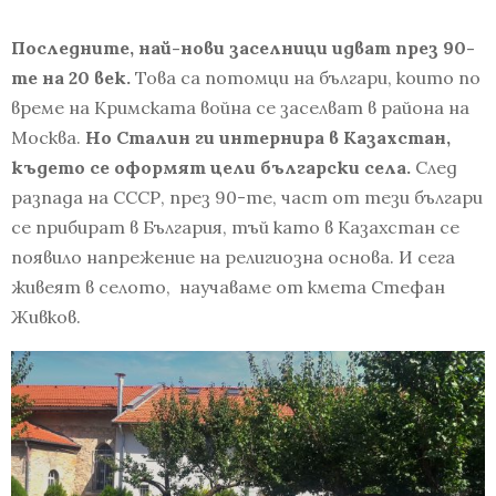
Последните, най-нови заселници идват през 90-
те на 20 век.
Това са потомци на българи, които по
време на Кримската война се заселват в района на
Москва.
Но Сталин ги интернира в Казахстан,
където се оформят цели български села.
След
разпада на СССР, през 90-те, част от тези българи
се прибират в България, тъй като в Казахстан се
появило напрежение на религиозна основа. И сега
живеят в селото, научаваме от кмета Стефан
Живков.