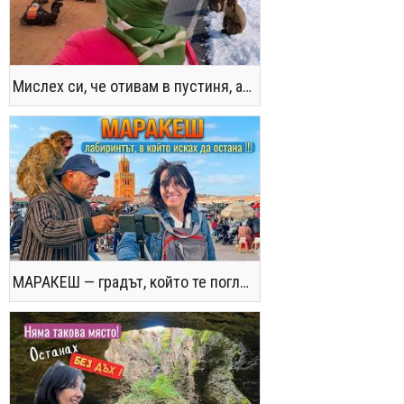
Мислех си, че отивам в пустиня, а се озовах в снега !! / Not the Morocco You Know
МАРАКЕШ — градът, който те поглъща без предупреждение