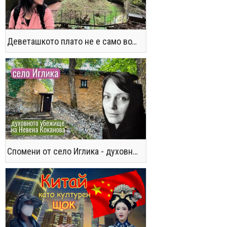
Деветашкото плато не е само водопади и пещери - последвайте ме!
Спомени от село Иглика - духовното убежище на Невена Коканова