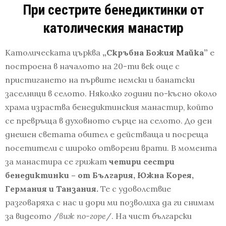
При сестрите бенедиктинки от
католическия манастир
Католическата църква
„Скръбна Божия Майка”
е
построена в началото на 20-ти век още с
пристигането на първите немски и банатски
заселници в селото. Няколко години по-късно около
храма израства бенедиктинския манастир, който
се превръща в духовното сърце на селото. До ден
днешен светата обител е действаща и посреща
посетители с широко отворени врати. В момента
за манастира се грижат
четири сестри
бенедиктинки – от България, Южна Корея,
Германия и Танзания.
Те с удоволствие
разговаряха с нас и дори ми позволиха да ги снимам
за видеото /
виж по-горе
/. На чист български