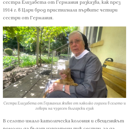
сестра Елизабета от Германия разказва, как през
1914 г. в Цари брод пристигнали първите четири
сестри от Германия.
Сестра Елизабета от Германия живее от няколко години в селото и
говори на чудесен български език
В селото имало католическа колония и свещеникът
помолил да бъдат изпратени тук сестри, за да