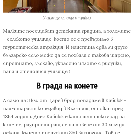
Училище за чудо и приказ
Малките посещават детската градина, а големите
– селското училище, което се е превърнало в
туристическа атракция. И наистина едва ли друго
българско село може да се похвали с такова шарено,
спретнато, лъскаво, украсено цялото с рисунки,
пана и стенописи училище !
В града на конете
А само на 3 км. от Царев брод попадаме в Кабиюк –
най-старият конезавод в България, основан през
1864 година. Днес Кабиюк е като истински град на
конете, разпростиращ се на повече от 30 хиляди
декара, където препускат 350 вихрогона. Това е