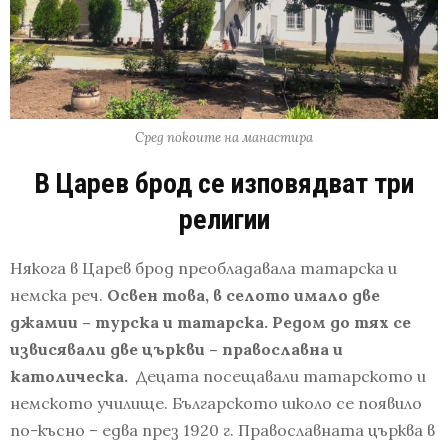
Сред покоите на манастира
В Царев брод се изповядват три
религии
Някога в Царев брод преобладавала татарска и
немска реч.
Освен това, в селото имало две
джамии – турска и татарска. Редом до тях се
извисявали две църкви – православна и
католическа.
Децата посещавали татарското и
немското училище. Българското школо се появило
по-късно – едва през 1920 г. Православната църква в