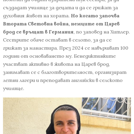
създадат училище за децата и да се грижат за
духовния живот на хората.
Но когато започва
Втората Световна война, немците от Царев
брод се връщат в Германия
, по заповед на Хитлер.
Сестрите обаче остават в селото, за да се
грижат за манастира. През 2024 се навършват 100
години от основаването му. Бенедиктинките
участват активно в живота на Царев брод,
занимават се с благотворителност, организират
летни лагери и преподават английски в селското
училище.