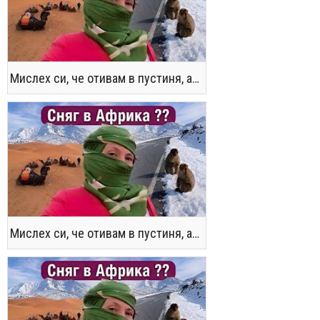
Мислех си, че отивам в пустиня, а се озовах в снега !! / Not the Morocco You Know
Мислех си, че отивам в пустиня, а се озовах в снега !! / Not the Morocco You Know