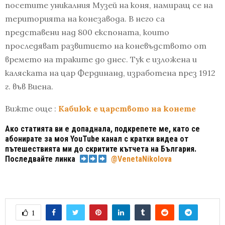
посeтите уникалния Музей на коня, намиращ се на
територията на конезавода. В него са
представени над 800 експоната, които
проследяват развитието на коневъдството от
времето на траките до днес. Тук е изложена и
каляската на цар Фердинанд, изработена през 1912
г. във Виена.
Вижте още :
Кабиюк е царството на конете
Ако статията ви е допаднала, подкрепете ме, като се
абонирате за моя YouTube канал с кратки видеа от
пътешествията ми до скритите кътчета на България.
Последвайте линка
@VenetaNikolova
1