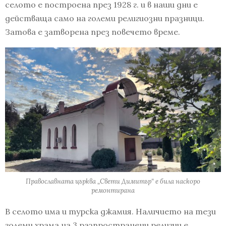
селото е построена през 1928 г. и в наши дни е
действаща само на големи религиозни празници.
Затова е затворена през повечето време.
Православната църква „Свети Димитър“ е била наскоро
ремонтирана
В селото има и турска джамия. Наличието на тези
големи храма на 3 разпространени религии е