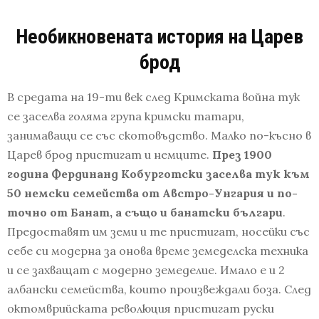
Необикновената история на Царев
брод
В средата на 19-ти век след Кримската война тук
се заселва голяма група кримски татари,
занимаващи се със скотовъдство. Малко по-късно в
Царев брод пристигат и немците.
През 1900
година Фердинанд Кобурготски заселва тук към
50 немски семейства от Австро-Унгария и по-
точно от Банат, а също и банатски българи
.
Предоставят им земи и те пристигат, носейки със
себе си модерна за онова време земеделска техника
и се захващат с модерно земеделие. Имало е и 2
албански семейства, които произвеждали боза. След
октомврийската революция пристигат руски