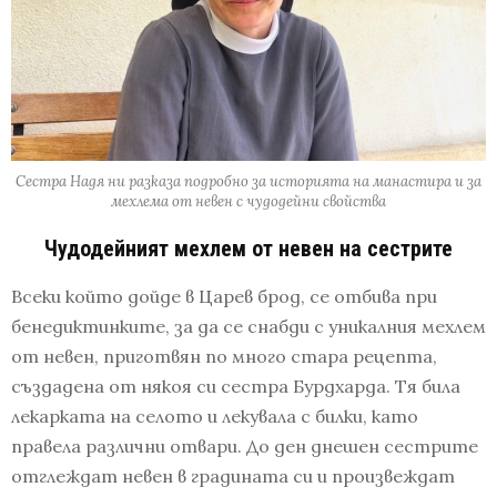
Сестра Надя ни разказа подробно за историята на манастира и за
мехлема от невен с чудодейни свойства
Чудодейният мехлем от невен на сестрите
Всеки който дойде в Царев брод, се отбива при
бенедиктинките, за да се снабди с уникалния мехлем
от невен, приготвян по много стара рецепта,
създадена от някоя си сестра Бурдхарда. Тя била
лекарката на селото и лекувала с билки, като
правела различни отвари. До ден днешен сестрите
отглеждат невен в градината си и произвеждат