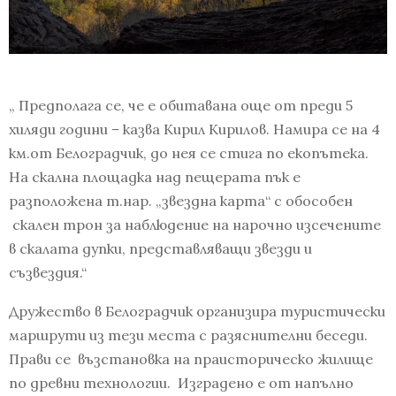
„ Предполага се, че е обитавана още от преди 5
хиляди години – казва Кирил Кирилов. Намира се на 4
км.от Белоградчик, до нея се стига по екопътека.
На скална площадка над пещерата пък е
разположена т.нар. „звездна карта“ с обособен
скален трон за наблюдение на нарочно изсечените
в скалата дупки, представляващи звезди и
съзвездия.“
Дружество в Белоградчик организира туристически
маршрути из тези места с разяснителни беседи.
Прави се възстановка на праисторическо жилище
по древни технологии. Изградено е от напълно