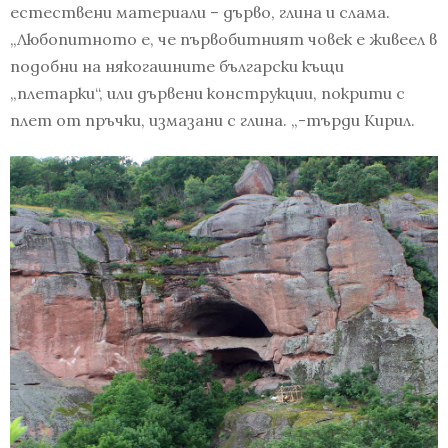
естествени материали – дърво, глина и слама.
„Любопитното е, че първобитният човек е живеел в
подобни на някогашните български къщи
„плетарки“, или дървени конструкции, покрити с
плет от пръчки, измазани с глина. „-търди Кирил.