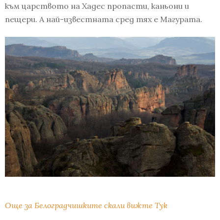
към царството на Хадес пропасти, каньони и
пещери. А най-известната сред тях е Магурата.
Още за Белоградчишките скали вижте Тук