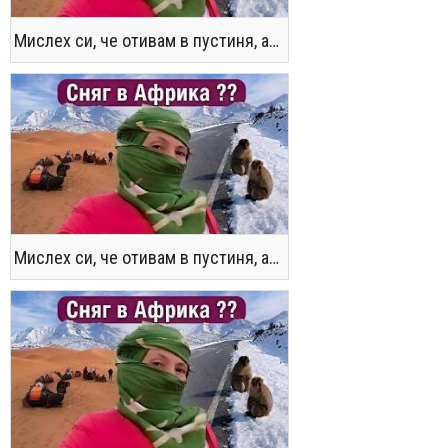
Мислех си, че отивам в пустиня, а се озовах в снега !! / Not the Morocco You Know
Мислех си, че отивам в пустиня, а се озовах в снега !! / Not the Morocco You Know