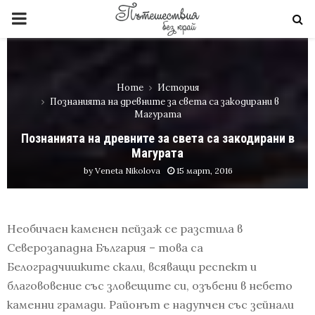
PRIMARY
MENU
Home
История
Познанията на древните за света са закодирани в
Магурата
Познанията на древните за света са закодирани в
Магурата
by
Veneta Nikolova
15 март, 2016
Необичаен каменен пейзаж се разстила в
Северозападна България – това са
Белоградчишките скали, всяващи респект и
благововение със зловещите си, озъбени в небето
каменни грамади. Районът е надупчен със зейнали