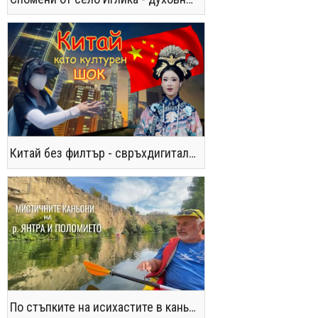
Китай без филтър - свръхдигитален, магнетичен, парадоксален
По стъпките на исихастите в каньоните на р. Янтра и Поломието