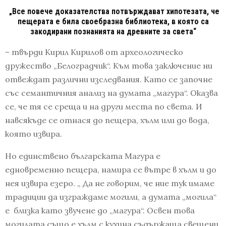
„Все повече доказателства потвърждават хипотезата, че
пещерата е била своебразна библиотека, в която са
закодирани познанията на древните за света“
– твърди Кирил Кирилов от археологическо
дружество „Белоградчик“. Към това заключение ни
отвеждат различни изследвания. Като се започне
със семантичния анализ на думата „магура“. Оказва
се, че тя се среща и на други места по света. И
навсякъде се отнася до пещера, хълм или до вода,
която извира.
Но единствено българската Магура е
едновременно пещера, намира се вътре в хълм и до
нея извира езеро. „ Да не говорим, че ние тук имаме
традиции да изграждаме могили, а думата „могила“
е близка като звучене до „магура“. Освен това
могилата също е хълм с кухина съдържаща свещени