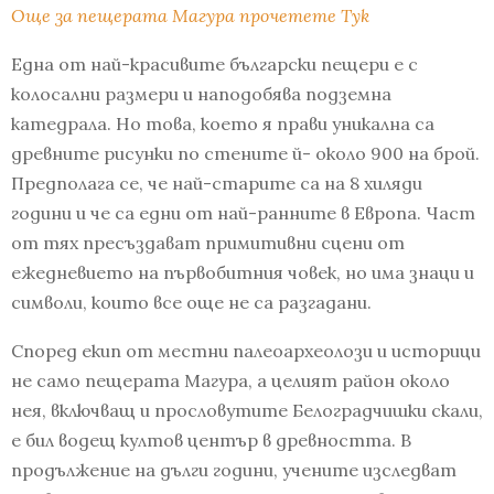
Още за пещерата Магура прочетете Тук
Една от най-красивите български пещери е с
колосални размери и наподобява подземна
катедрала. Но това, което я прави уникална са
древните рисунки по стените й- около 900 на брой.
Предполага се, че най-старите са на 8 хиляди
години и че са едни от най-ранните в Европа. Част
от тях пресъздават примитивни сцени от
ежедневието на първобитния човек, но има знаци и
символи, които все още не са разгадани.
Според екип от местни палеоархеолози и историци
не само пещерата Магура, а целият район около
нея, включващ и прословутите Белоградчишки скали,
е бил водещ култов център в древността. В
продължение на дълги години, учените изследват