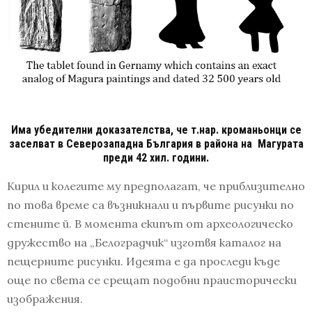
Има убедителни доказателства, че т.нар. кроманьонци се
заселват в Северозападна България в района на Магурата
преди 42 хил. години.
Кирил и колегите му предполагат, че приблизително
по това време са възникнали и първите рисунки по
стените й. В момента екипът от археологическо
дружество на „Белоградчик“ изготвя каталог на
пещерните рисунки. Идеята е да проследи къде
още по света се срещат подобни праисторически
изображения.