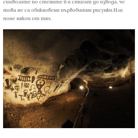
символите по стените й и стигат до извода, че
това не са обикновени първобитни рисунки.Или
поне някои от тях.