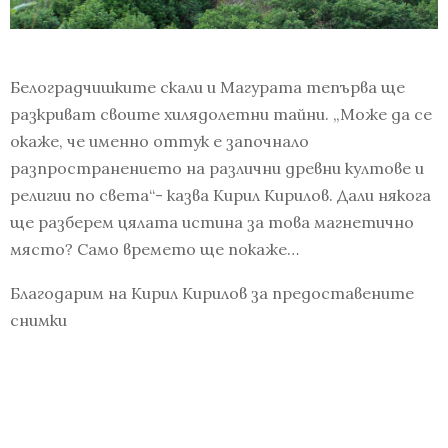
Белоградчишките скали и Магурата тепърва ще
разкриват своите хилядолетни тайни. „Може да се
окаже, че именно оттук е започнало
разпространението на различни древни култове и
религии по света“- казва Кирил Кирилов. Дали някога
ще разберем цялата истина за това магнетично
място? Само времето ще покаже…
Благодарим на Кирил Кирилов за предоставените
снимки