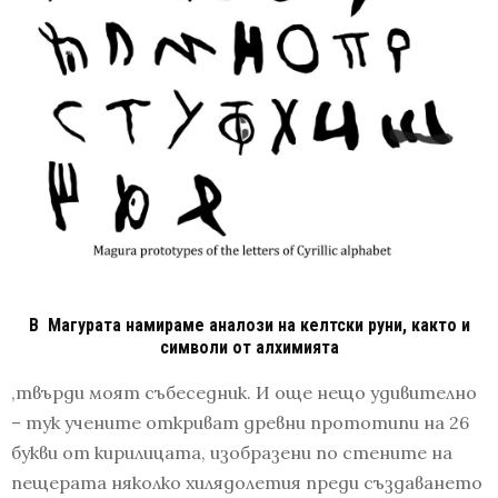
В Магурата намираме аналози на келтски руни, както и
символи от алхимията
,твърди моят събеседник. И още нещо удивително
– тук учените откриват древни прототипи на 26
букви от кирилицата, изобразени по стените на
пещерата няколко хилядолетия преди създаването