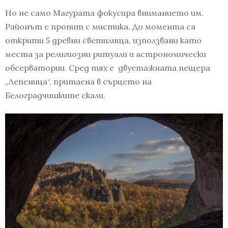
Но не само Магурата фокусира вниманието им.
Районът е пропит с мистика. До момента са
открити 5 древни светилища, използвани като
места за религиозни ритуали и астрономически
обсерватории. Сред тях е двуетажната пещера
„Лепеница“, притаена в сърцето на
Белоградчишките скали.