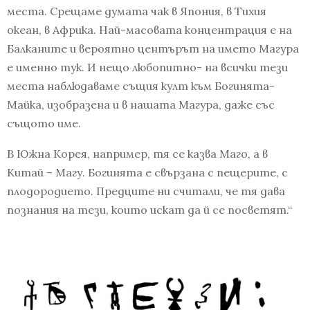
места. Срещаме думата чак в Япония, в Тихия
океан, в Африка. Най-масовата концентрация е на
Балканите и вероятно центърът на името Магура
е именно тук. И нещо любопитно- на всички тези
места наблюдаваме същия култ към Богинята-
Майка, изобразена и в нашата Магура, даже със
същото име.
В Южна Корея, например, тя се казва Маго, а в
Китай – Магу. Богинята е свързана с пещерите, с
плодородието. Предците ни считали, че тя дава
познания на тези, които искат да й се посветят.“