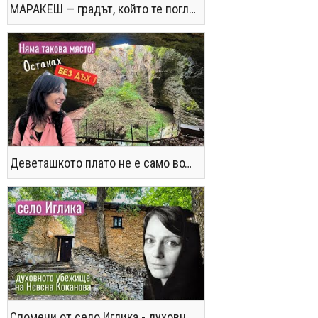
МАРАКЕШ — градът, който те поглъща без предупреждение
Деветашкото плато не е само водопади и пещери - последвайте ме!
Спомени от село Иглика - духовното убежище на Невена Коканова