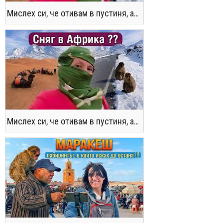
Мислех си, че отивам в пустиня, а се озовах в снега !! / Not the Morocco You Know
Мислех си, че отивам в пустиня, а се озовах в снега !! / Not the Morocco You Know