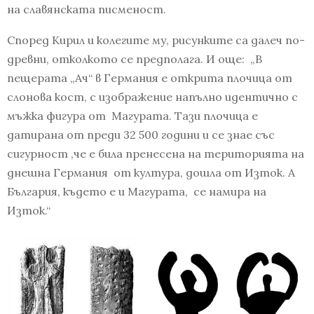
на славянската писменост.
Според Кирил и колегите му, рисунките са далеч по-
древни, отколкото се предполага. И още: „В
пещерата „Ач“ в Германия е открита плочица от
слонова кост, с изображение напълно идентично с
мъжка фигура от Магурата. Тази плочица е
датирана от преди 32 500 години и се знае със
сигурност ,че е била пренесена на територията на
днешна Германия от култура, дошла от Изток. А
България, където е и Магурата, се намира на
Изток.“