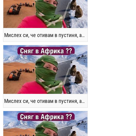
Мислех си, че отивам в пустиня, а се озовах в снега !! / Not the Morocco You Know
Мислех си, че отивам в пустиня, а се озовах в снега !! / Not the Morocco You Know