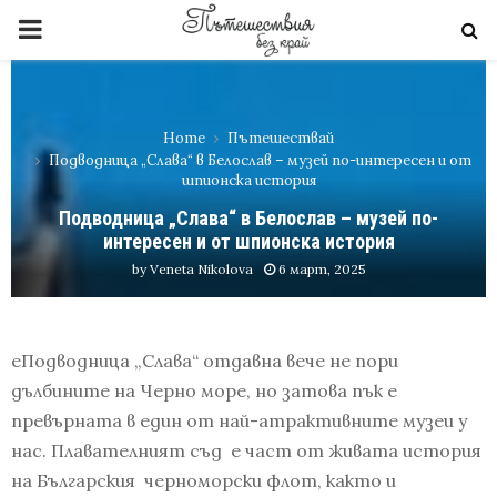
PRIMARY
MENU
Home
Пътешествай
Подводница „Слава“ в Белослав – музей по-интересен и от
шпионска история
Подводница „Слава“ в Белослав – музей по-
интересен и от шпионска история
by
Veneta Nikolova
6 март, 2025
еПодводница „Слава“ отдавна вече не пори
дълбините на Черно море, но затова пък е
превърната в един от най-атрактивните музеи у
нас. Плавателният съд е част от живата история
на Българския черноморски флот, както и