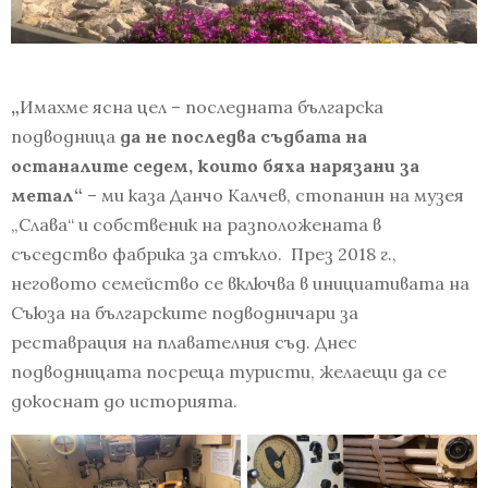
„
Имахме ясна цел – последната българска
подводница
да не последва съдбата на
останалите
седем
, които бяха нарязани за
метал“
– ми каза Данчо Калчев, стопанин на музея
„Слава“ и собственик на разположената в
съседство фабрика за стъкло. През 2018 г.,
неговото семейство се включва в инициативата на
Съюза на българските подводничари за
реставрация на плавателния съд. Днес
подводницата посреща туристи, желаещи да се
докоснат до историята.