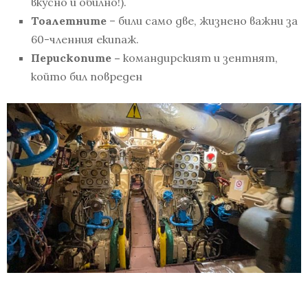
вкусно и обилно!).
Тоалетни
те
– били само две, жизнено важни за
60-членния екипаж.
Перископите –
командирският и зентнят,
който бил повреден