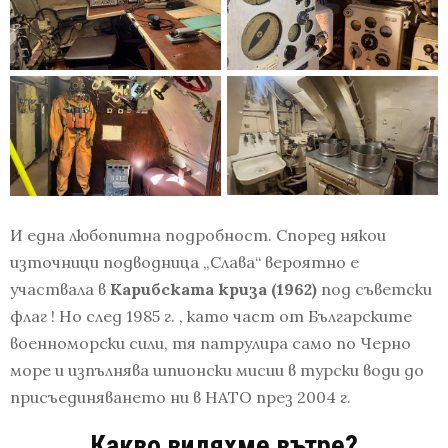
И една любопитна подробност. Според някои
източници подводница „Слава“ вероятно е
участвала в
Карибската криза (1962)
под съветски
флаг ! Но след 1985 г. , като част от Българските
военноморски сили, тя патрулира само по Черно
море и изпълнява шпионски мисии в турски води до
присъединяването ни в НАТО през 2004 г.
Какво
видяхме
вътре?