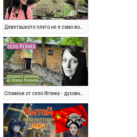
Деветашкото плато не е само водопади и пещери - последвайте ме!
Спомени от село Иглика - духовното убежище на Невена Коканова