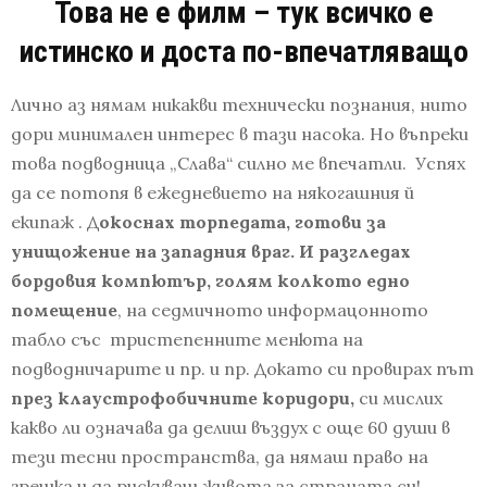
Това не е филм – тук всичко е
истинско и доста по-впечатляващо
Лично аз нямам никакви технически познания, нито
дори минимален интерес в тази насока. Но въпреки
това подводница „Слава“ силно ме впечатли. Успях
да се потопя в ежедневието на някогашния й
екипаж . Д
окоснах торпедата, готови за
унищожение на западния враг. И разгледах
бордовия компютър, голям колкото едно
помещение
, на седмичното информацонното
табло със тристепенните менюта на
подводничарите и пр. и пр. Докато си провирах път
през клаустрофобичните коридори,
си мислих
какво ли означава да делиш въздух с още 60 души в
тези тесни пространства, да нямаш право на
грешка и да рискуваш живота за страната си!