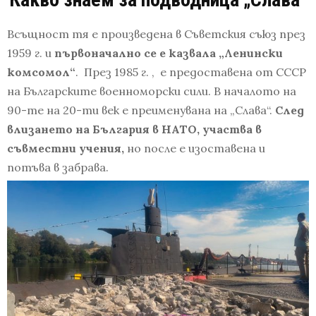
Всъщност тя е произведена в Съветския съюз през
1959 г. и
първоначално се е казвала „Ленински
комсомол“
. През 1985 г. , е предоставена от СССР
на Българските военноморски сили. В началото на
90-те на 20-ти век е преименувана на „Слава“.
След
влизането на България в НАТО, участва в
съвместни учения,
но после е изоставена и
потъва в забрава.