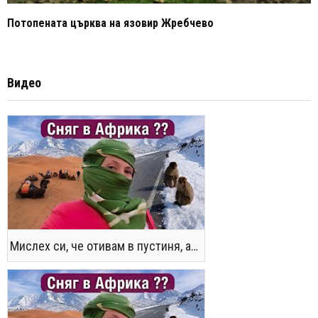
Потопената църква на язовир Жребчево
Видео
Мислех си, че отивам в пустиня, а се озовах в снега !! / Not the Morocco You Know