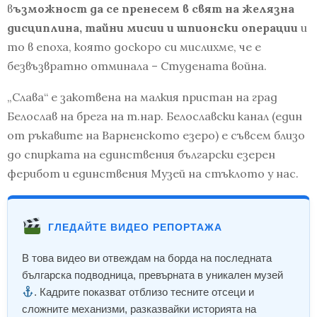
в
ъзможност да се пренесем в свят на желязна
дисциплина, тайни мисии и шпионски операции
и
то в епоха, която доскоро си мислихме, че е
безвъзвратно отминала – Студената война.
„Слава“ е закотвена на малкия пристан на град
Белослав на брега на т.нар. Белославски канал (един
от ръкавите на Варненското езеро) е съвсем близо
до спирката на единствения български езерен
ферибот и единствения Музей на стъклото у нас.
ГЛЕДАЙТЕ ВИДЕО РЕПОРТАЖА
В това видео ви отвеждам на борда на последната
българска подводница, превърната в уникален музей
. Кадрите показват отблизо тесните отсеци и
сложните механизми, разказвайки историята на