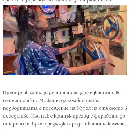
Препоръчвам тази дестинация за следващото ви
пътешествие. Можете да комбинирате
подводницата с посещение на Музея на стъклото в
съседство. Или пък с кратък преход с ферибота до
отсрещния бряг и разходка сред Побитите камъни,