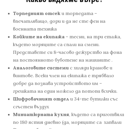
Торпедният отсек
и торпедата –
впечатляващо, дори и да не сте фен на
военната техника
Койките на екипажа
– тесни, на три етажа,
където моряците са спали на смени.
Представете си 8-часово дежурство на фона
на постоянното буботене на машините .
Аналоговите системи
с хиляди кранове и
винтове. Всеки член на екипажа е трябвало
добре да познава устройството им –
грешката на един можело да потопи всички.
Шифровачният отдел
и 34-те бутилки със
сгъстен въздух
Мин
иатюрната
кухня
, където са приготвяли
по 180 ястия дневно (да, моряците са хапвали