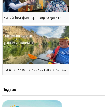
Китай без филтър - свръхдигитален, магнетичен, парадоксален
По стъпките на исихастите в каньоните на р. Янтра и Поломието
Подкаст