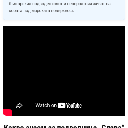
българския подводен флот и невероятния живот на
хората под морската повърхност.
Какво знаем за подводница „Слава“