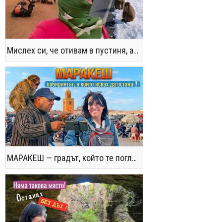
Мислех си, че отивам в пустиня, а се озовах в снега !! / Not the Morocco You Know
МАРАКЕШ — градът, който те поглъща без предупреждение