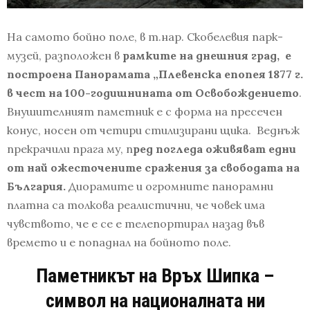
На самото бойно поле, в т.нар. Скобелевия парк-
музей, разположен в
рамките на днешния град, е
построена Панорамата „Плевенска епопея 1877 г.
в чест на 100-годишнината от Освобождението
.
Внушителният паметник е с форма на пресечен
конус, носен от четири стилизирани щика. Веднъж
прекрачили прага му, п
ред погледа оживяват едни
от най ожесточените сражения за свободата на
България.
Диорамите и огромните панорамни
платна са толкова реалистични, че човек има
чувството, че е се е телепортирал назад във
времето и е попаднал на бойното поле.
Паметникът на Връх Шипка –
символ на националната ни