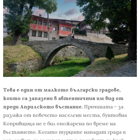
Това е един от малкото български градове,
които са запазени в автентичния им вид от
преди Априлското въстание.
Причината – за
разлика от повечето населени места, бунтовна
Копривщица не е бил опожарена по време на
въстанието. Когато турците нападат града и