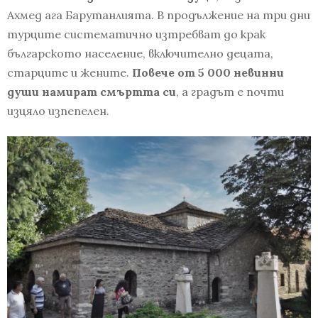
Ахмед ага Барутанлията. В продължение на три дни
турците систематично изтребват до крак
българското население, включително децата,
старците и жените.
Повече от 5 000 невинни
души намират смъртта си
, а градът е почти
изцяло изпепелен.