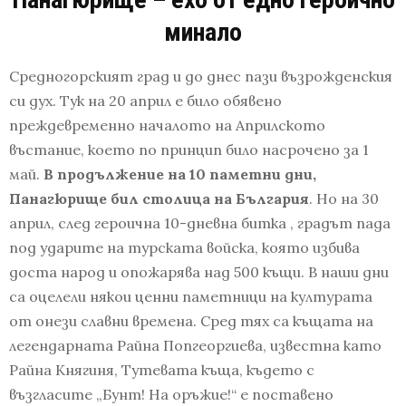
минало
Средногорският град и до днес пази възрожденския
си дух. Тук на 20 април е било обявено
преждевременно началото на Априлското
въстание, което по принцип било насрочено за 1
май.
В продължение на 10 паметни дни,
Панагюрище бил столица на България
. Но на 30
април, след героична 10-дневна битка , градът пада
под ударите на турската войска, която избива
доста народ и опожарява над 500 къщи. В наши дни
са оцелели някои ценни паметници на културата
от онези славни времена. Сред тях са къщата на
легендарната Райна Попгеоргиева, известна като
Райна Княгиня, Тутевата къща, където с
възгласите „Бунт! На оръжие!“ е поставено