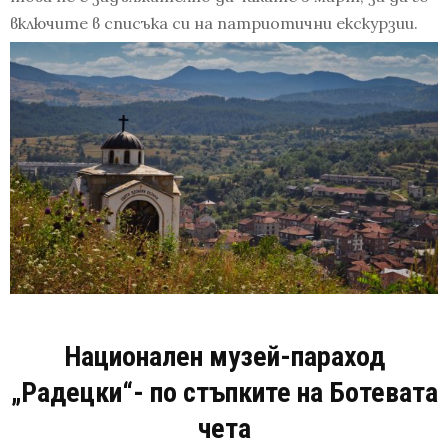
включите в списъка си на патриотични екскурзии.
Национален музей-параход
„Радецки“- по стъпките на Ботевата
чета