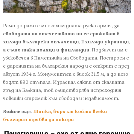
Рамо до рамо с многохилядната руска армия,
за
свободата на отечеството ни се сражават 6
хиляди български опълченци, 2 хиляди украинци,
а също така поляци и финландци.
Подвигът им е
увековечен в Паметника на Свободата. Построен е
с даренията на българския народ и е открит е през
август 1934 г. Монументът е висок 31,5 м, а до него
водят 890 стъпала. Израснал сякаш от скалната
гръд на Балкана, той олицетворява непреходния
човешки стремеж към свобода и независимост.
Вижте още
:
Шипка, върхът който всеки
българин трябва да покори
Панагюрище – ехо от едно героично