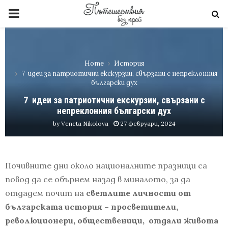
PRIMARY
MENU
Home
История
7 идеи за патриотични екскурзии, свързани с непреклонния
български дух
7 идеи за патриотични екскурзии, свързани с
непреклонния български дух
by
Veneta Nikolova
27 февруари, 2024
Почивните дни около националните празници са
повод да се обърнем назад в миналото, за да
отдадем почит на
светлите личности от
българската история – просветители,
революционери, общественици, отдали живота