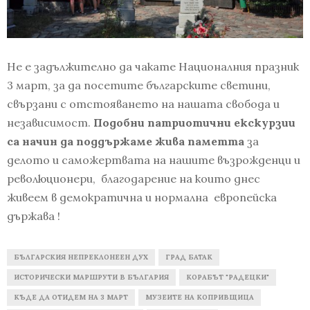
Не е задължително да чакате Националния празник
3 март, за да посетите българските светини,
свързани с отстояването на нашата свобода и
независимост.
Подобни патриотични екскурзии
са начин да поддържаме жива паметта
за
делото и саможертвата на нашите възрожденци и
революционери, благодарение на които днес
живеем в демократична и нормална европейска
държава !
БЪЛГАРСКИЯ НЕПРЕКЛОНЕЕН ДУХ
ГРАД БАТАК
ИСТОРИЧЕСКИ МАРШРУТИ В БЪЛГАРИЯ
КОРАБЪТ "РАДЕЦКИ"
КЪДЕ ДА ОТИДЕМ НА 3 МАРТ
МУЗЕИТЕ НА КОПРИВЩИЦА