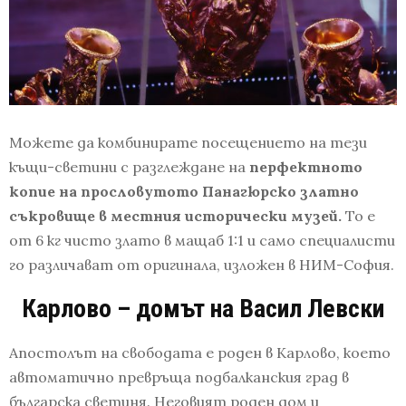
Можете да комбинирате посещението на тези
къщи-светини с разглеждане на
перфектното
копие на прословутото Панагюрско златно
съкровище в местния исторически музей.
То е
от 6 кг чисто злато в мащаб 1:1 и само специалисти
го различават от оригинала, изложен в НИМ-София.
Карлово – домът на Васил Левски
Апостолът на свободата е роден в Карлово, което
автоматично превръща подбалканския град в
българска светиня. Неговият роден дом и