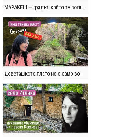
МАРАКЕШ — градът, който те поглъща без предупреждение
Деветашкото плато не е само водопади и пещери - последвайте ме!