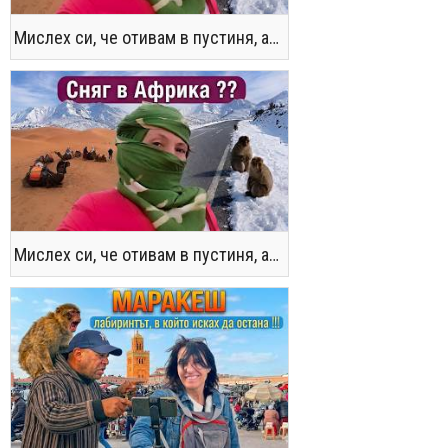
Мислех си, че отивам в пустиня, а се озовах в снега !! / Not the Morocco You Know
Мислех си, че отивам в пустиня, а се озовах в снега !! / Not the Morocco You Know