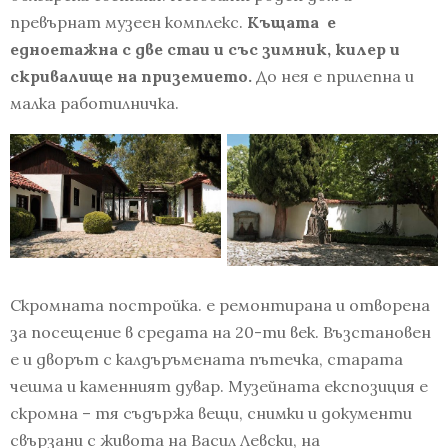
превърнат музеен комплекс.
Къщата е
едноетажна с две стаи и със зимник, килер и
скривалище на приземието.
До нея е прилепна и
малка работилничка.
Скромната постройка. е ремонтирана и отворена
за посещение в средата на 20-ти век. Възстановен
е и дворът с калдъръмената пътечка, старата
чешма и каменният дувар. Музейната експозиция е
скромна – тя съдържа вещи, снимки и документи
свързани с живота на Васил Левски, на