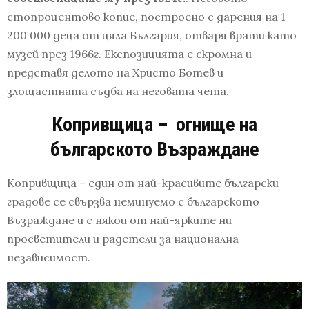
стопроцентово копие, построено с дарения на 1
200 000 деца от цяла България, отваря врати като
музей през 1966г. Експозицията е скромна и
представя делото на Христо Ботев и
злощастната съдба на неговата чета.
Копривщица – огнище на
българското Възраждане
Копривщица – един от най-красивите български
градове се свързва неминуемо с българското
Възраждане и с някои от най-ярките ни
просветители и радетели за национална
независимост.