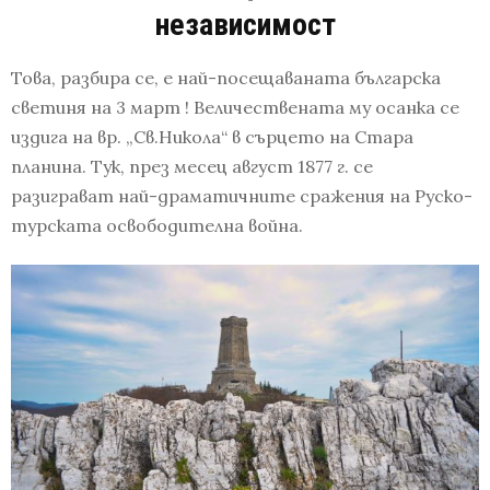
независимост
Това, разбира се, е най-посещаваната българска
светиня на 3 март ! Величествената му осанка се
издига на вр. „Св.Никола“ в сърцето на Стара
планина. Тук, през месец август 1877 г. се
разиграват най-драматичните сражения на Руско-
турската освободителна война.