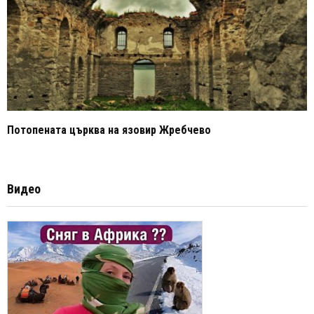
Потопената църква на язовир Жребчево
Видео