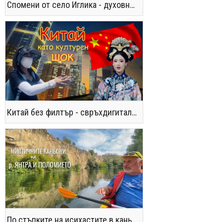
Спомени от село Иглика - духовното убежище на Невена Коканова
Китай без филтър - свръхдигитален, магнетичен, парадоксален
По стъпките на исихастите в каньоните на р. Янтра и Поломието