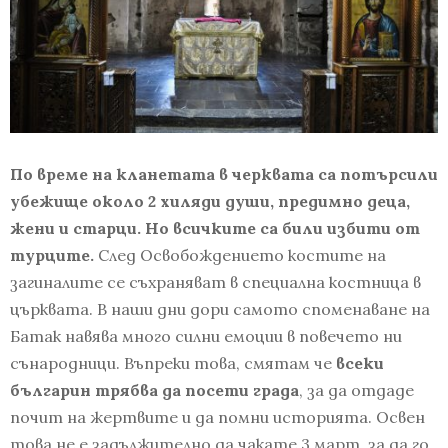
По време на кланетата в черквата са потърсили
убежище около 2 хиляди души, предимно деца,
жени и старци. Но всичките са били избити от
турците.
След Освобождението костите на
загиналите се съхраняват в специална костница в
църквата. В наши дни дори самото споменаване на
Батак навява много силни емоции в повечето ни
сънародници. Въпреки това, смятам че
всеки
българин трябва да посети града
, за да отдаде
почит на жертвите и да помни историята. Освен
това не е задължително да чакате 3 март, за да го