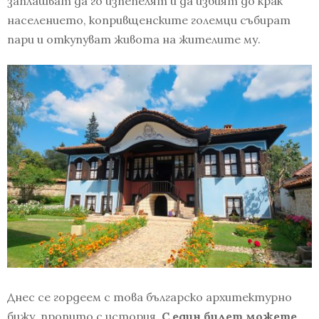
заплашват да го изпепелят и да избият до крак
населението, копривщенските големци събират
пари и откупуват живота на жителите му.
Днес се гордеем с това българско архитектурно
бижу, пропито с история.
С един билет можете