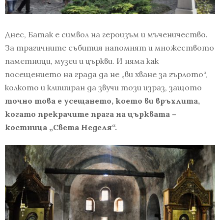
Днес, Батак е символ на героизъм и мъченичество.
За трагичните събития напомнят и множеството
паметници, музеи и църкви. И няма как
посещението на града да не „ви хване за гърлото“,
колкото и клиширан да звучи този израз, защото
точно това е усещането, което ви връхлита,
когато прекрачите прага на църквата –
костница „Света Неделя“.