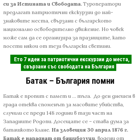
си за Истината и Свободата.
Туроператори
предлагат патриотични екскурзии до най-
знаковите места, свързани с българското
национално освободително движение. Но човек
може сам да се организира за празниците, като
посети някои от тези български светини.
Ето 7 идеи за патриотични екскурзии до места,
свързани със свободата на България
Батак – България помни
Батак е пропит с памет и … тъга. До ден днешен в
града отеква споменът за масовите убийства,
случили се преди 148 години в тази част на
Западните Родопи. Досещате се – става дума за
баташкото клане.
На зловещия 30 април 1876 г.
Батак е нападнат от башибозуци
, водени от