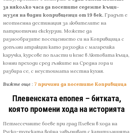
за няколко часа да посетите седемте къщи-
музея на видни копривщенци от 19 век.
Градът е
неотменна дестинация за любителите на
патриотични екскурзии. Можете да
разнообразите посещението си на Копривщица с
допълни атракции като разходка с магарешка
каручка, курсове по пласти и кене в Лютовата къща,
конни преходи сред гънките на Средна гора и
разбира се, с неустоимата местна кухня.
Вижте още
:
7 причини да посетите Копривщица
Плевенската епопея
– битката,
която промени хода на историята
Петмесечните боеве при град Плевен в хода на
Руско-турската война завършват с капитулацията