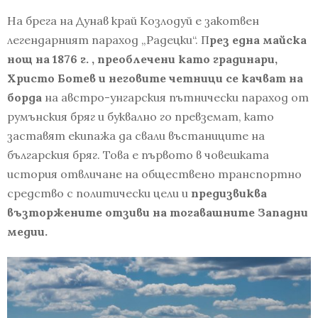
На брега на Дунав край Козлодуй е закотвен
легендарният параход „Радецки“. П
рез една майска
нощ на 1876 г. , преоблечени като градинари,
Христо Ботев и неговите четници се качват на
борда
на австро-унгарския пътнически параход от
румънския бряг и буквално го превземат, като
заставят екипажа да свали въстаниците на
българския бряг. Това е първото в човешката
история отвличане на обществено транспортно
средство с политически цели и
предизвиква
възторжените отзиви на тогавашните Западни
медии.