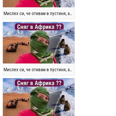
Мислех си, че отивам в пустиня, а се озовах в снега !! / Not the Morocco You Know
Мислех си, че отивам в пустиня, а се озовах в снега !! / Not the Morocco You Know