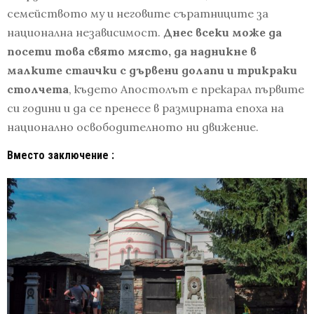
семейството му и неговите съратниците за
национална независимост.
Днес всеки може да
посети това свято място, да надникне в
малките стаички с дървени долапи и трикраки
столчета
, където Апостолът е прекарал първите
си години и да се пренесе в размирната епоха на
национално освободителното ни движение.
Вместо заключение :