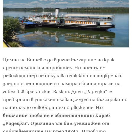
Целта на Ботев е да вдигне българите на крак
срещу османския поробител. Но поетът-
революционер не получава очакваната подкрепа и
заедно с четниците си намира своята трагична
гибел във врачанския Балкан. Днес „Радецки“ е
превърнат в уникален плаващ музей на българското
национално освободително движение.
Но
внимание, това не е автентичният кораб
„Радецки“. Оригиналът бил унищожен от
собствениците му през 1924г.
. Неговото