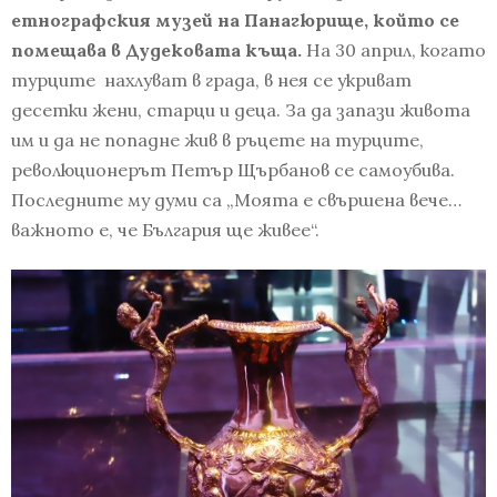
етнографския музей на Панагюрище, който се
помещава в Дудековата къща.
На 30 април, когато
турците нахлуват в града, в нея се укриват
десетки жени, старци и деца. За да запази живота
им и да не попадне жив в ръцете на турците,
революционерът Петър Щърбанов се самоубива.
Последните му думи са „Моята е свършена вече…
важното е, че България ще живее“.