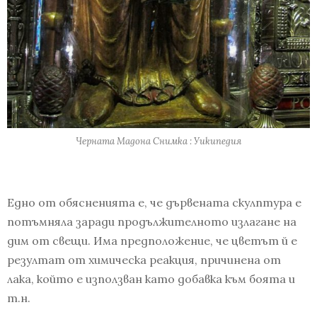
Черната Мадона Снимка : Уикипедия
Едно от обясненията е, че дървената скулптура е
потъмняла заради продължителното излагане на
дим от свещи. Има предположение, че цветът й е
резултат от химическа реакция, причинена от
лака, който е използван като добавка към боята и
т.н.