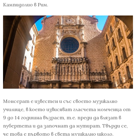
Кампидолио в Рим.
Монсерат е известен и със своето музикално
училище, в което извисяват гласчета момченца от
9 до 14 годишна възраст, т.е. преди да влязат в
пубертета и да започнат да мутират. Твърди се,
че това е първото в света музикално школо,