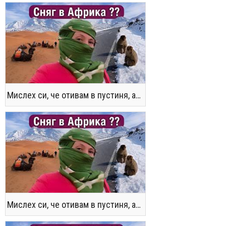
Мислех си, че отивам в пустиня, а се озовах в снега !! / Not the Morocco You Know
Мислех си, че отивам в пустиня, а се озовах в снега !! / Not the Morocco You Know