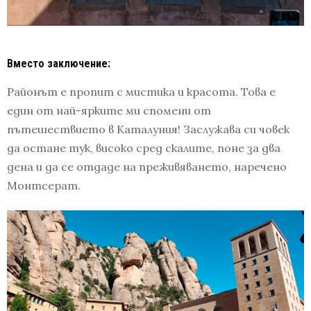
Вместо заключение:
Районът е пропит с мистика и красота. Това е
един от най-ярките ми спомени от
пътешествието в Каталуния! Заслужава си човек
да остане тук, високо сред скалите, поне за два
дена и да се отдаде на преживяването, наречено
Монтсерат.