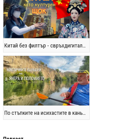
Китай без филтър - свръхдигитален, магнетичен, парадоксален
По стъпките на исихастите в каньоните на р. Янтра и Поломието
Подкаст