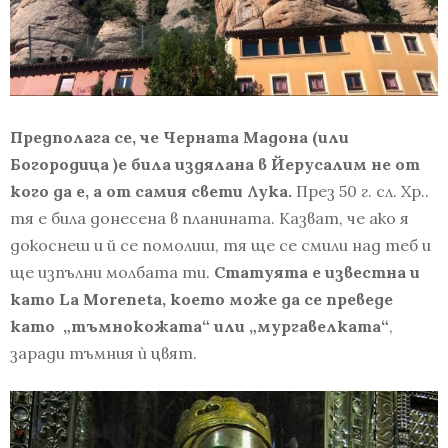
Предполага се, че Черната Мадона (или
Богородица )е била издялана в Йерусалим не от
кого да е, а от самия свети Лука.
През 50 г. сл. Хр..
тя е била донесена в планината. Казват, че ако я
докоснеш и й се помолиш, тя ще се смили над теб и
ще изпълни молбата ти.
Статуята е известна и
като La Moreneta, което може да се преведе
като „тъмнокожата“ или „мургавелката“
,
заради тъмния ѝ цвят.