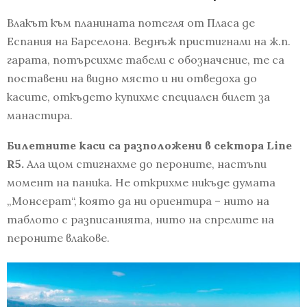
Влакът към планината потегля от Пласа дe
Еспания на Барселона. Веднъж пристигнали на ж.п.
гарата, потърсихме табели с обозначение, те са
поставени на видно място и ни отведоха до
касите, откъдето купихме специален билет за
манастира.
Билетните каси са разположени в сектора Line
R5.
Ала щом стигнахме до пероните, настъпи
момент на паника. Не открихме никъде думата
„Монсерат“, която да ни ориентира – нито на
таблото с разписанията, нито на спрелите на
пероните влакове.