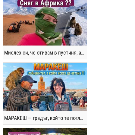
Мислех си, че отивам в пустиня, а се озовах в снега !! / Not the Morocco You Know
МАРАКЕШ — градът, който те поглъща без предупреждение