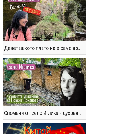
Деветашкото плато не е само водопади и пещери - последвайте ме!
Спомени от село Иглика - духовното убежище на Невена Коканова