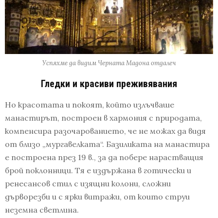
Успяхме да видим Черната Мадона отдалеч
Гледки и красиви преживявания
Но красотата и покоят, който излъчваше
манастирът, построен в хармония с природата,
компенсира разочарованието, че не можах да видя
от близо „мургавелката“. Базиликата на манастира
е построена през 19 в., за да побере нарастващия
брой поклонници. Тя е издържана в готически и
ренесансов стил с изящни колони, сложни
дърворезби и с ярки витражи, от които струи
неземна светлина.