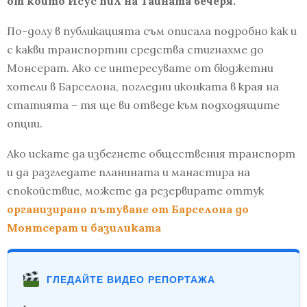
от който Исус пил на Тайната вечеря.
По-долу в публикацията съм описала подробно как и
с какви транспортни средства стигнахме до
Монсерат. Ако се интересувате от бюджетни
хотели в Барселона, погледни иконката в края на
статията – тя ще ви отведе към подходящите
опции.
Ако искате да избегнете обществения транспорт
и да разгледате планината и манастира на
спокойствие, можете да резервирате оттук
организирано пътуване от Барселона до
Монтсерат и базиликата
ГЛЕДАЙТЕ ВИДЕО РЕПОРТАЖА