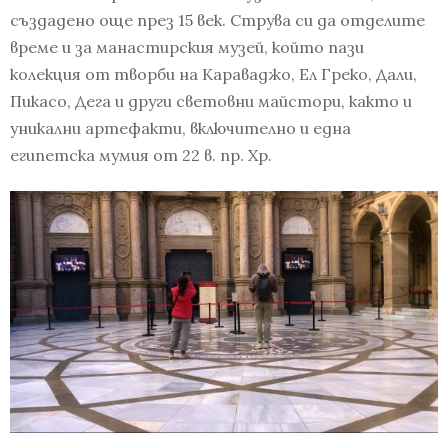
създадено още през 15 век. Струва си да отделите
време и за манастирския музей, който пази
колекция от творби на Караваджо, Ел Греко, Дали,
Пикасо, Дега и други световни майстори, както и
уникални артефакти, включително и една
египетска мумия от 22 в. пр. Хр.