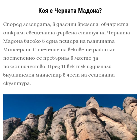
Коя е Черната Мадона?
Според легендата, в далечни времена, овчарчета
открили свещената дървена статуя на Черната
Мадона високо в една пещера на планината
Монсерат. С течение на вековете районът
постепенно се превърнал в място за
поклонничество. През 11 век тук издигнали
внушителен манастир в чест на сещената
скулптура.