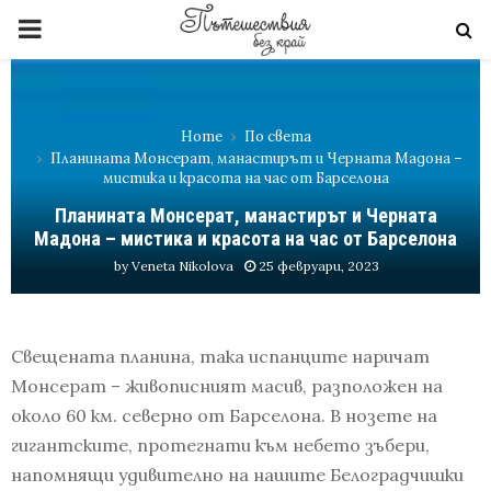
PRIMARY
MENU
Home
По света
Планината Монсерат, манастирът и Черната Мадона –
мистика и красота на час от Барселона
Планината Монсерат, манастирът и Черната
Мадона – мистика и красота на час от Барселона
by
Veneta Nikolova
25 февруари, 2023
Свещената планина, така испанците наричат
Монсерат – живописният масив, разположен на
около 60 км. северно от Барселона. В нозете на
гигантските, протегнати към небето зъбери,
напомнящи удивително на нашите Белоградчишки