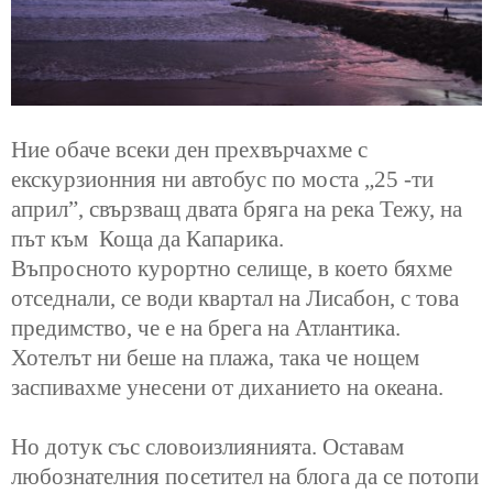
Ние обаче всеки ден прехвърчахме с
екскурзионния ни автобус по моста „25 -ти
април”, свързващ двата бряга на река Тежу, на
път към Коща да Капарика.
Въпросното
курортно селище, в което бяхме
отседнали,
се води квартал на Лисабон, с това
предимство, че е на брега на Атлантика.
Хотелът ни беше на плажа, така че нощем
заспивахме унесени от диханието на океана.
Но дотук със словоизлиянията. Оставам
любознателния посетител на блога да се потопи