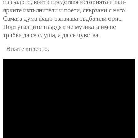
на фадото, който представя историята и най-
ярките изпълнители и поети, свързани с него.
Самата дума фадо означава съдба или орис.
Португалците твърдят, че музиката им не
трябва да се слуша, а да се чувства.
Вижте видеото: