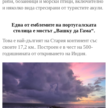
риби, бозайници и морски птици, включително
и няколко вида стресирани от туристите акули.
Една от емблемите на португалската
столица е мостът „Вашку да Гама“.
Това е най-дългият на Стария континент със
своите 17,2 км.. Построен е в чест на 500-
годишнината от откриването на Индия.