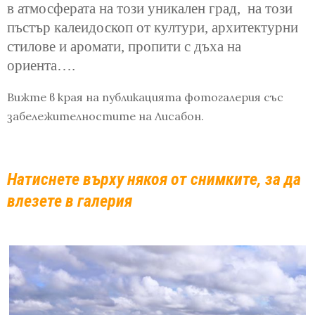
в атмосферата на този уникален град, на този
пъстър калеидоскоп от култури, архитектурни
стилове и аромати, пропити с дъха на
ориента….
Вижте в края на публикацията фотогалерия със
забележителностите на Лисабон.
Натиснете върху някоя от снимките, за да
влезете в галерия