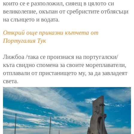
които се е разположил, сияещ в цялото си
великолепие, окъпан от сребристите отблясъци
на слънцето и водата.
Открий още приказни кътчета от
Португалия Тук
Лижбоа /така се произнася на португалски/
къта свидно спомена за своите мореплаватели,
отплавали от пристанището му, за да завладеят
света.