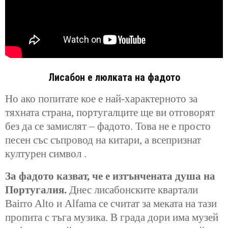
Лисабон е люлката на фадото
Но ако попитате кое е най-характерното за
тяхната страна, португалците ще ви отговорят
без да се замислят – фадото. Това не е просто
песен със съпровод на китари, а всепризнат
културен символ .
За фадото казват, че е изтънчената душа на
Португалия.
Днес лисабонските квартали
Bairro Alto и Alfama се считат за меката на тази
пропита с тъга музика. В града дори има музей