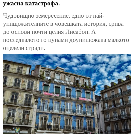
ужасна катастрофа.
Чудовищно земересение, едно от най-
унищожителните в човешката история, срива
до основи почти целия Лисабон. А
последвалото го цунами доунищожава малкото
оцелели сгради.