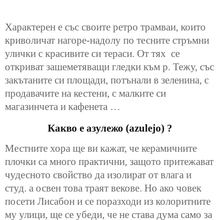
Характерен е със своите ретро трамваи, които
криволичат нагоре-надолу по тесните стръмни
улички с красивите си тераси. От тях се
откриват зашеметяващи гледки към р. Тежу, със
закътаните си площади, потънали в зеленина, с
продавачите на кестени, с
малките си
магазинчета и кафенета …
Какво е азулежо (azulejo) ?
Местните хора ще ви кажат, че керамичните
плочки са много практични, защото притежават
чудесното свойство да изолират от влага и
студ. а освен това траят векове. Но ако човек
посети Лисабон и се поразходи из колоритните
му улици, ще се убеди, че не става дума само за