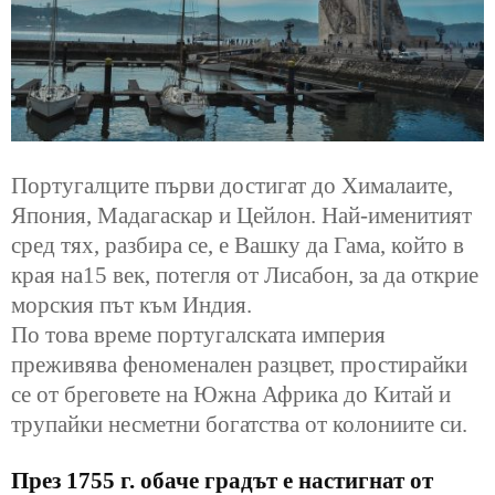
Португалците
първи достигат до Хималаите,
Япония, Мадагаскар и Цейлон.
Най-именитият
сред тях, разбира се, е Вашку да Гама, който в
края на15 век, потегля от Лисабон, за да открие
морския път към Индия.
По това време португалската империя
преживява феноменален разцвет, простирайки
се от бреговете на Южна Африка до Китай и
трупайки несметни богатства от колониите си.
През 1755 г. обаче градът е настигнат от