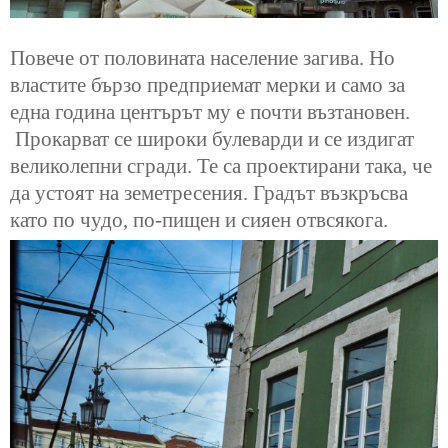
Повече от половината население загива. Но
властите бързо предприемат мерки и само за
една година центърът му е почти възтановен.
Прокарват се широки булеварди и се издигат
великолепни сгради. Те са проектирани така, че
да устоят на земетресения.
Градът възкръсва
като по чудо, по-пищен и сияен отвсякога.