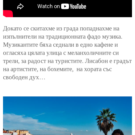
Докато се скитахме из града попаднахме на
изпълнители на традиционната фадо музика.
Музикантите бяха седнали в едно кафене и
огласяха цялата улица с меланхоличните си
трели, за радост на туристите. Лисабон е градът
на артистите, на бохемите, на хората със
свободен дух…