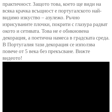
практичност. Защото това, което ще види на
всяка крачка всъщност е португалското най-
видимо изкуство – азулежо. Ръчно
изрисуваните плочки, покрити с глазура радват
окото и сетивата. Това не е обикновена
декорация, а поетична намеса в градската среда.
В Португалия тази декорация се използва
повече от 5 века без прекъсване. Вижте
видеото!