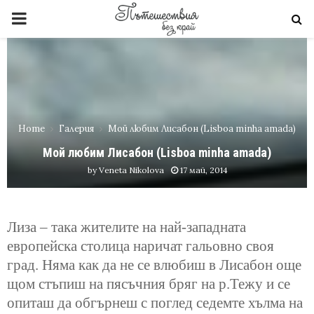
PRIMARY
MENU
Home
Галерия
Мой любим Лисабон (Lisboa minha amada)
Мой любим Лисабон (Lisboa minha amada)
by
Veneta Nikolova
17 май, 2014
Лиза – така жителите на най-западната
европейска столица наричат гальовно своя
град. Няма как да не се влюбиш в Лисабон още
щом стъпиш на пясъчния бряг на р.Тежу и се
опиташ да обгърнеш с поглед седемте хълма на