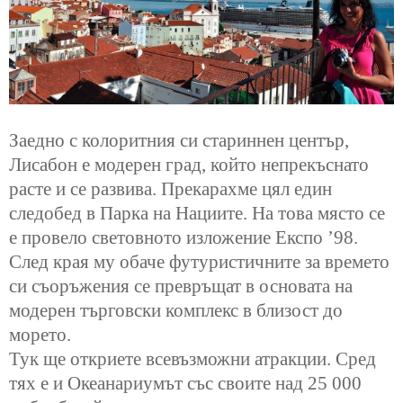
Заедно с колоритния си стариннен център,
Лисабон е модерен град, който непрекъснато
расте и се развива. Прекарахме цял един
следобед в Парка на Нациите. На това място се
е провело световното изложение Експо ’98.
След края му обаче футуристичните за времето
си съоръжения се превръщат в основата на
модерен търговски комплекс в близост до
морето.
Тук ще откриете всевъзможни атракции. Сред
тях е и Океанариумът със своите над 25 000