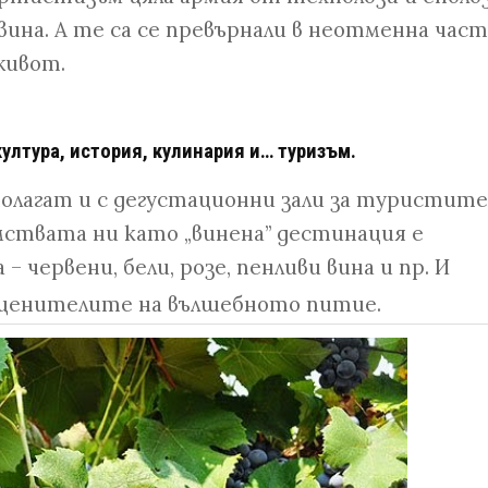
вина. А те са се превърнали в неотменна част
 живот.
култура, история, кулинария и… туризъм.
полагат и с дегустационни зали за туристите
ствата ни като „винена” дестинация е
 червени, бели, розе, пенливи вина и пр. И
а ценителите на вълшебното питие.