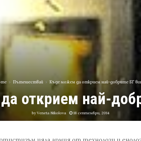
ome
Пътешествай
Къде можем да открием най-добрите БГ ви
да открием най-добр
by
Veneta Nikolova
18 септември, 2014
артистизъм цяла армия от технолози и еноло