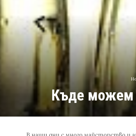
H
Къде можем 
В наши дни с много майсторство и 