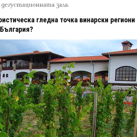
 дегустационната зала.
ристическа гледна точка винарски региони
България?