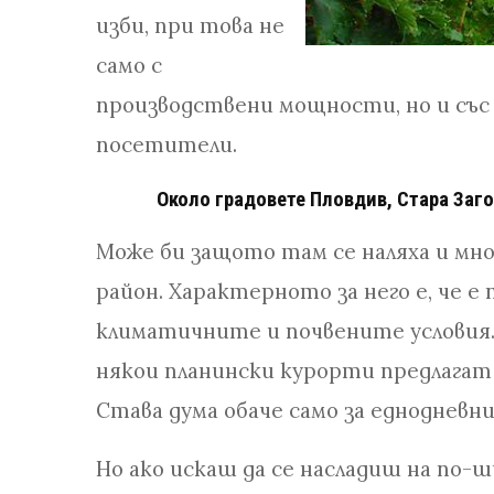
изби, при това не
само с
производствени мощности, но и със
посетители.
Около градовете Пловдив, Стара Заго
Може би защото там се наляха и мн
район. Характерното за него е, че е
климатичните и почвените условия
някои планински курорти предлагат
Става дума обаче само за еднодневни
Но ако искаш да се насладиш на по-