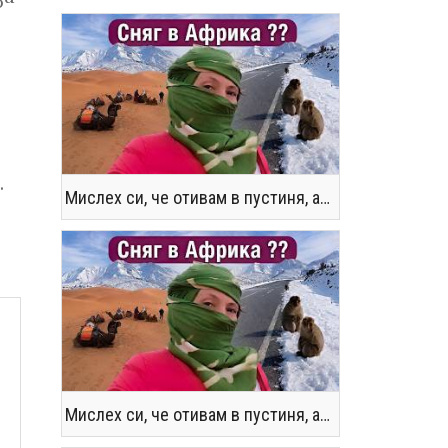
.
Мислех си, че отивам в пустиня, а се озовах в снега !! / Not the Morocco You Know
Мислех си, че отивам в пустиня, а се озовах в снега !! / Not the Morocco You Know