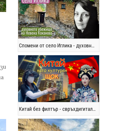
Спомени от село Иглика - духовното убежище на Невена Коканова
зи
на
Китай без филтър - свръхдигитален, магнетичен, парадоксален