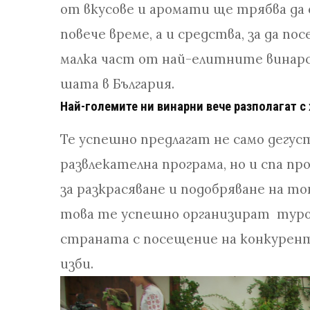
от вкусове и аромати ще трябва да
повече време, а и средства, за да п
малка част от най-елитните винар
шата в България.
Най-големите ни винарни вече разполагат с 
Те успешно предлагат не само дегус
развлекателна програма, но и спа пр
за разкрасяване и подобряване на тон
това те успешно организират туро
страната с посещение на конкурен
изби.