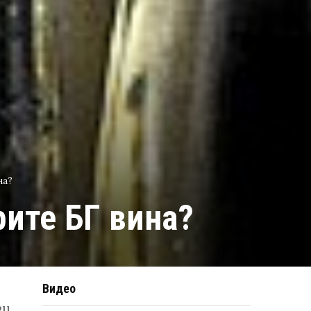
на?
ите БГ вина?
Видео
зи