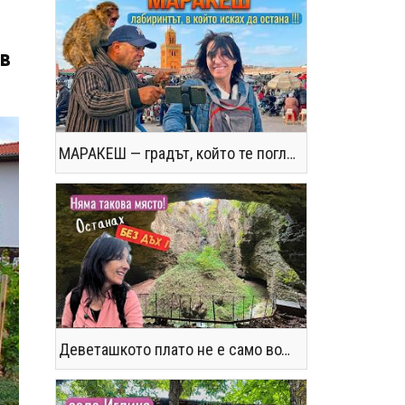
 в
МАРАКЕШ — градът, който те поглъща без предупреждение
Деветашкото плато не е само водопади и пещери - последвайте ме!