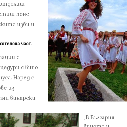
 отделиш
осетиш поне
ските изби и
хотелска част.
тации с
оцедури с вино
уса. Наред с
ве из
тни винарски
„В България
виното и