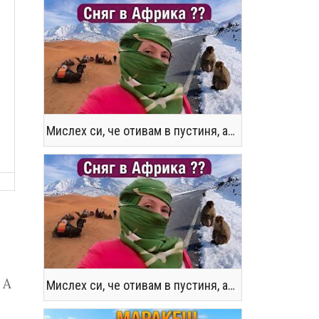
Мислех си, че отивам в пустиня, а се озовах в снега !! / Not the Morocco You Know
 А
Мислех си, че отивам в пустиня, а се озовах в снега !! / Not the Morocco You Know