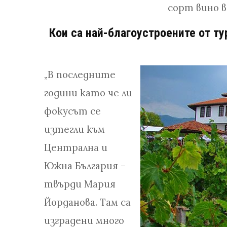
сорт вино в
Кои са най-благоустроените от ту
„В последните
години като че ли
фокусът се
изтегли към
Централна и
Южна България –
твърди Мария
Йорданова. Там са
изградени много