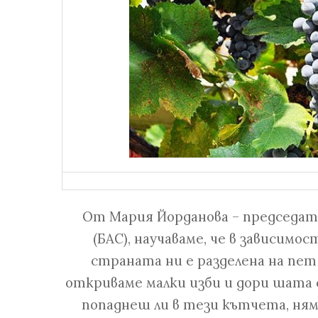
От Мария Йорданова – председат
(БАС), научаваме, че в зависим
страната ни е разделена на пет
откриваме малки изби и дори шата с
попаднеш ли в тези кътчета, ня