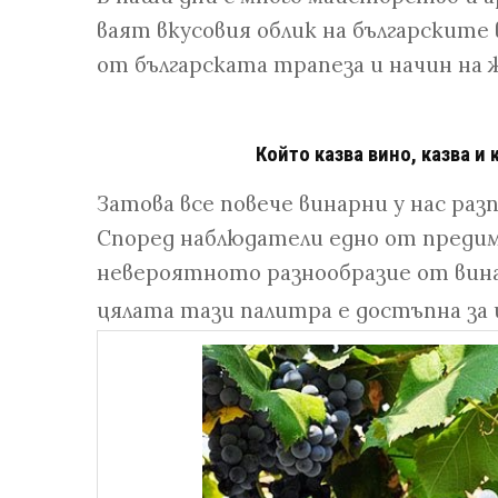
ваят вкусовия облик на българските 
от българската трапеза и начин на
Който казва вино, казва и 
Затова все повече винарни у нас раз
Според наблюдатели едно от предим
невероятното разнообразие от вина –
цялата тази палитра е достъпна з