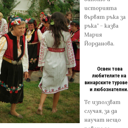
историята
вървят ръка за
ръка” – казва
Мария
Йорданова.
Освен това
любителите на
винарските турове
и любознателни
Те използват
случая, за да
научат нещо