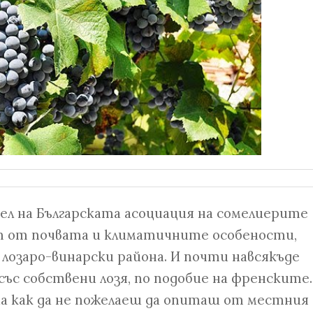
ел на Българската асоциация на сомелиерите
ост от почвата и климатичните особености,
 лозаро-винарски района. И почти навсякъде
ъс собствени лозя, по подобие на френските.
ма как да не пожелаеш да опиташ от местния