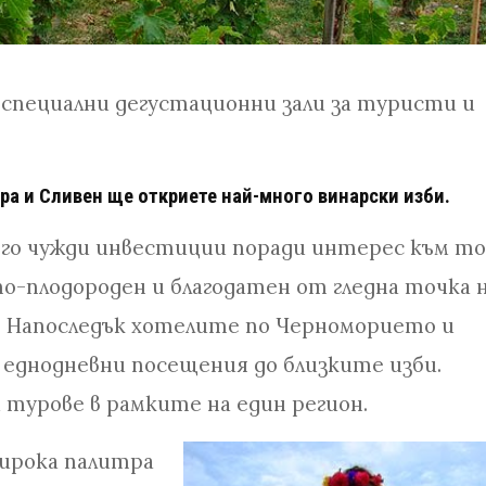
 специални дегустационни зали за туристи и
ра и Сливен ще откриете най-много винарски изби.
ого чужди инвестиции поради интерес към то
 по-плодороден и благодатен от гледна точка 
. Напоследък хотелите по Черноморието и
 еднодневни посещения до близките изби.
 турове в рамките на един регион.
широка палитра