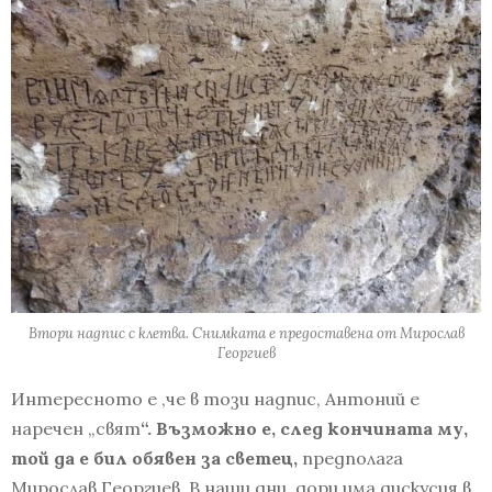
Втори надпис с клетва. Снимката е предоставена от Мирослав
Георгиев
Интересното е ,че в този надпис, Антоний е
наречен „свят
“. Възможно е, след кончината му,
той да е бил обявен за светец,
предполага
Мирослав Георгиев. В наши дни, дори има дискусия в