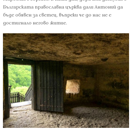
Българската православна църква дали Антоний да
бъде обявен за светец, въпреки че до нас не е
достигнало негово житие.