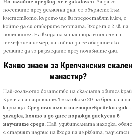
Но имайте предвид, че е заключен.
За да го
посетите през делнични дни, се обърнете към
кметството, където ще ви предоставят ключ, с
който да си отворите портата. Входът е 2 лв. на
посетител. На входа на манастира е посочен и
телефонен номер, на който да се обадите ако
решите да го разгледате през почивните дни.
Какво знаем за
Крепчанския скален
манастир?
Най-голямото богатство на скалната обител край
Крепча са надписите. Те са около 20 на брой и са на
кирилица.
Сред тях има и на староеврейски език –
загадка, която и до днес поражда дискусии
в
научните среди
. Най-удивителната находка, обаче
е старият надпис на входа на църквата, разчетен