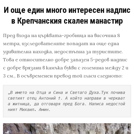
И още един много интересен надпис
в Крепчанския скален манастир
Пред входа на църквата-гробница на височина 8
метра, изследователите попадат на още една
удивителна находка, недостъпна за туристите.
Това е относително добре запазен 5-редов надпис
с добре врязани в камъка букви с големина между 2 и
3 см., В осъвременен превод той гласи следното:
„
В името на Отца и Сина и Светаго Духа.Тук почива 
светият отец Антоний †. А който направи в черкват
а житница, да отговаря пред Бога. Написа недостой
ният Михаил
. 
Амин.