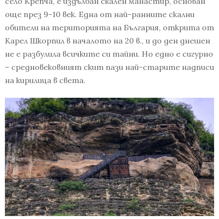
село Крепча, е издълбан скален манастир, основан
още през 9-10 век. Една от най-ранните скални
обители на територията на България, открита от
Карел Шкорпил в началото на 20 в., и до ден днешен
не е разбулила всичките си тайни. Но едно е сигурно
– средновековният скит пази най-старите надписи
на кирилица в света.