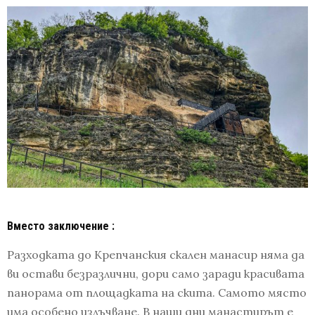
Вместо заключение :
Разходката до Крепчанския скален манасир няма да
ви остави безразлични, дори само заради красивата
панорама от площадката на скита. Самото място
има особено излъчване. В наши дни манастирът е