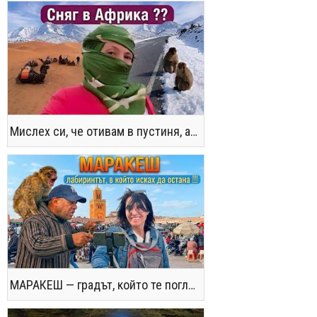
Мислех си, че отивам в пустиня, а се озовах в снега !! / Not the Morocco You Know
МАРАКЕШ — градът, който те поглъща без предупреждение