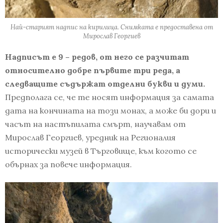
Най-старият надпис на кирилица. Снимката е предоставена от
Мирослав Георгиев
Надписът е 9 – редов, от него се разчитат
относително добре първите три реда, а
следващите съдържат отделни букви и думи.
Предполага се, че те носят информация за самата
дата на кончината на този монах, а може би дори и
часът на настъпилата смърт, научавам от
Мирослав Георгиев, уредник на Регионалия
исторически музей в Търговище, към когото се
обърнах за повече информация.