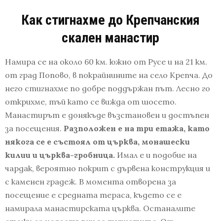
Как стигнахме до Крепчанския
скален манастир
Намира се на около 60 км. южно от Русе и на 21 км.
от град Попово, в покрайнините на село Крепча. До
него стигнахме по добре поддържан път. Лесно го
открихме, тъй като се вижда от шосето.
Манастирът е донякъде възстановен и достъпен
за посещения.
Разположен е на три етажа, като
някога се е състоял от църква, монашески
килии и църква-гробница.
Имал е и подобие на
чардак, вероятно покрит с дървена конструкция и
с каменен градеж. В момента отворена за
посещение е средната тераса, където се е
намирала манастирската църква. Останалите