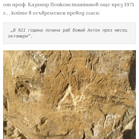
от проф. Казимир Попконстантинов още през 1971
г., , който в осъвременен превод гласи:
„В 921 година почина раб божий Антон през месец 
октомври“.