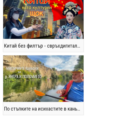
Китай без филтър - свръхдигитален, магнетичен, парадоксален
По стъпките на исихастите в каньоните на р. Янтра и Поломието