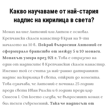
Какво научаваме от най-стария
надпис на кирилица в света?
Монах на име Антоний или Антон е основал
Крепчански скален манастир в края на 9-ти
началото на 10 в..
Покрай въпросния Антоний се
сформирало братство от между 5 и 10 монаси.
Монахът умира през 921 г.
Това е отразено на
един от надписите в Крепчанския скален манастир.
Именно той се счита за най-ранно датираният
надпис на кирилица в света, открит до момента.
Това означава, че Антоний е починал 25 години
преди свети Иван Рилски и 6 години преди цар
Симеон I. От което следва, че въпросният монах е
бил техен съвременник
. Така че надписът от