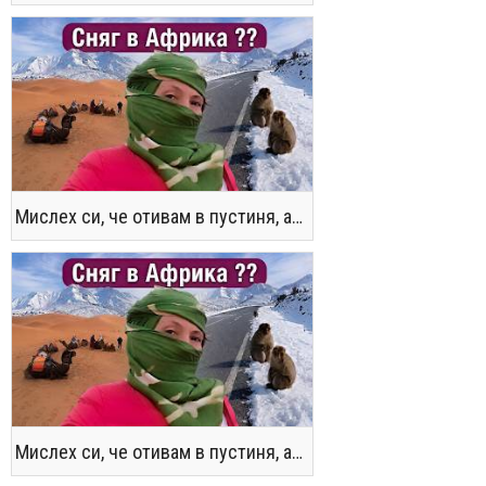
Мислех си, че отивам в пустиня, а се озовах в снега !! / Not the Morocco You Know
Мислех си, че отивам в пустиня, а се озовах в снега !! / Not the Morocco You Know