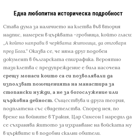
Една любопитна историческа подробност
Става дума за наличието на клетва във втория
надпис, намерен в църквата -гробница, който гласи:
„
А който направи в черквата житница, да отговаря
пред Бога.“
Оказва се, че няма друг подобен
документ в българската епиграфика. Вероятно
тази клетва с предупреждение е била насочена
срещу монаси които са си позволявали да
използват помещенията на манастира за
стопански нужди, а не за богослужение или
църковна дейност.
Съществува и друга теория,
подплатена със свидетелства. Според нея, по
време на войните в Тракия, Цар Симеон I наредил да
се съхранява житото за изхранване на войската му
в църквите и в подобни скални обители.