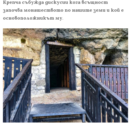
Крепча събужда дискусии кога всъщност
започва монашеството по нашите земи и кой е
основоположникът му
.