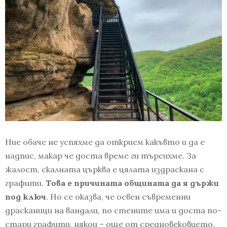
Ние обаче не успяхме да открием какъвто и да е
надпис, макар че доста време ги търсихме. За
жалост, скалната църква е цялата издраскана с
графити.
Това е причината общината да я държи
под ключ
. Но се оказва, че освен съвременни
драсканици на вандали, по стените има и доста по-
стари графити, някои – още от средновековието.