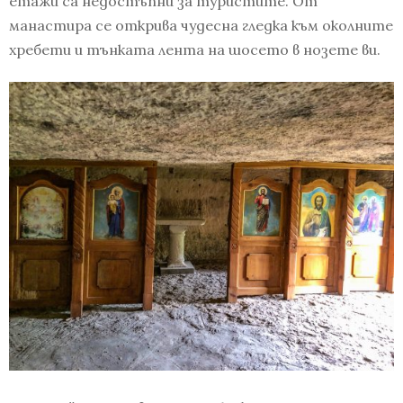
етажи са недостъпни за туристите. От
манастира се открива чудесна гледка към околните
хребети и тънката лента на шосето в нозете ви.