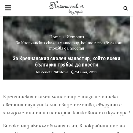
PRIMARY
MENU
Home
История
За Крепчанския скален манастир, който всеки българин
трябва да посети
За Крепчанския скален манастир, който всеки
българин трябва да посети
by
Veneta Nikolova
24 май, 2023
Крепчанския скален манастир – тази истинска
светиня пази уникални свидетелства, свързани с
хилядолетната ни история, книжовност и култура !
Високо над автомобилния път, в покрайнините на