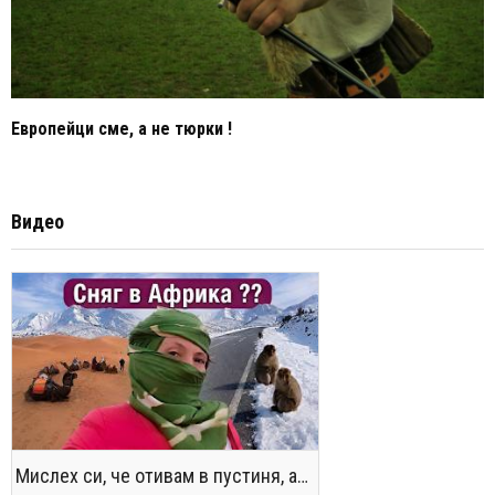
Европейци сме, а не тюрки !
Видео
Мислех си, че отивам в пустиня, а се озовах в снега !! / Not the Morocco You Know