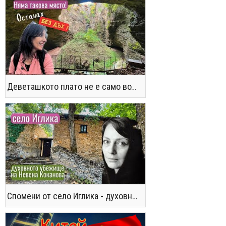
Деветашкото плато не е само водопади и пещери - последвайте ме!
Спомени от село Иглика - духовното убежище на Невена Коканова