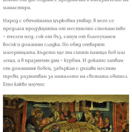
манастира.
Наред с обичайната църковна утвар, в него се
предлага продукцията от местното стопанство
– пчелен мед, сок от бъз, сапун от благоуханен
восък и домашни сладка. По обяд отварят
магерницата, където ще ти сипят паница боб или
леща, а в празнични дни – курбан. И докато хапвам
от домашния бобец, забъркан с дъхави местни
треви, разпитвам за миналото на светата обител.
Ето какво научих: