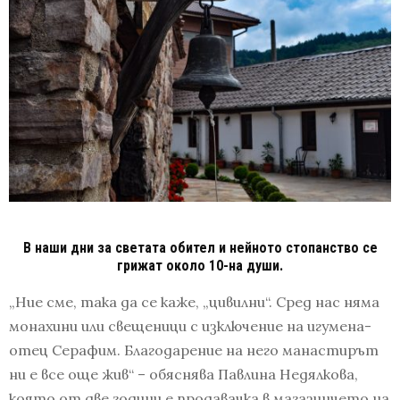
В наши дни за светата обител и нейното стопанство се
грижат около 10-на души.
„Ние сме, така да се каже, „цивилни“. Сред нас няма
монахини или свещеници с изключение на игумена-
отец Серафим. Благодарение на него манастирът
ни е все още жив“ – обяснява Павлина Недялкова,
която от две години е продавачка в магазинчето на