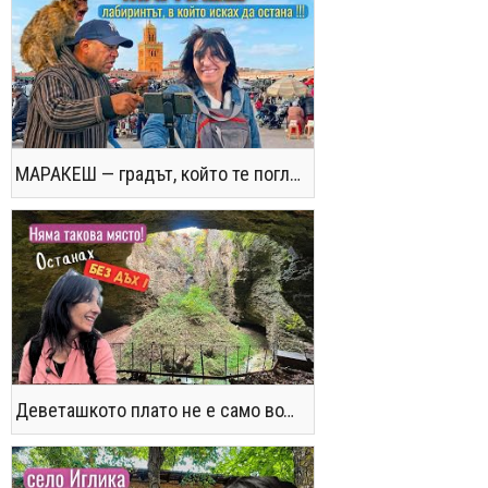
МАРАКЕШ — градът, който те поглъща без предупреждение
Деветашкото плато не е само водопади и пещери - последвайте ме!