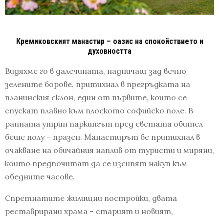
Кремиковският манастир – оазис на спокойствието и
духовността
Видяхме го в далечината, надничащ зад вечно
зелените борове, притихнал в прегръдката на
планинския склон, един от първите, които се
спускат плавно към плоското софийско поле. В
ранната утрин паркингът пред светата обител
беше полу – празен. Манастирът бе притихнал в
очакване на обичайния наплив от туристи и миряни,
които предпочитат да се изсипят накуп към
обедните часове.
Спретнатите жилищни постройки, двата
реставрирани храма – старият и новият,