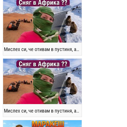
Мислех си, че отивам в пустиня, а се озовах в снега !! / Not the Morocco You Know
Мислех си, че отивам в пустиня, а се озовах в снега !! / Not the Morocco You Know