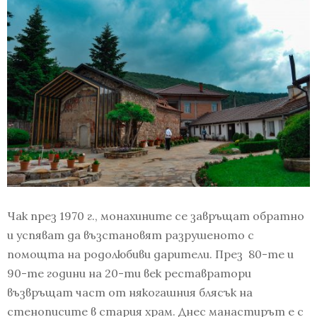
Чак през 1970 г., монахините се завръщат обратно
и успяват да възстановят разрушеното с
помощта на родолюбиви дарители. През 80-те и
90-те години на 20-ти век реставратори
възвръщат част от някогашния блясък на
стенописите в стария храм. Днес манастирът е с