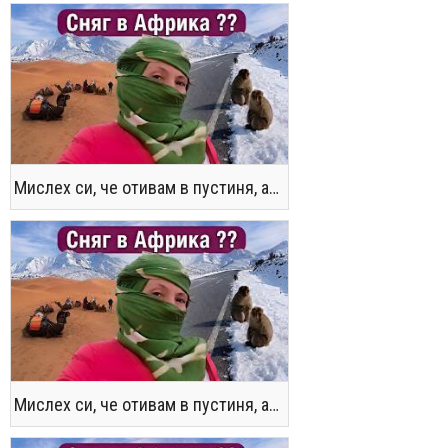
Мислех си, че отивам в пустиня, а се озовах в снега !! / Not the Morocco You Know
Мислех си, че отивам в пустиня, а се озовах в снега !! / Not the Morocco You Know