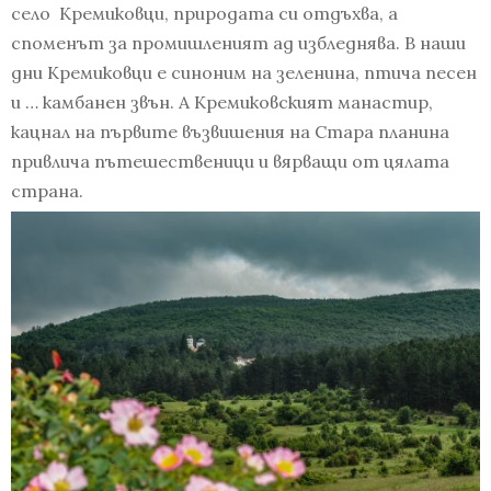
село Кремиковци, природата си отдъхва, а
споменът за промишленият ад избледнява. В наши
дни Кремиковци е синоним на зеленина, птича песен
и … камбанен звън. А Кремиковският манастир,
кацнал на първите възвишения на Стара планина
привлича пътешественици и вярващи от цялата
страна.