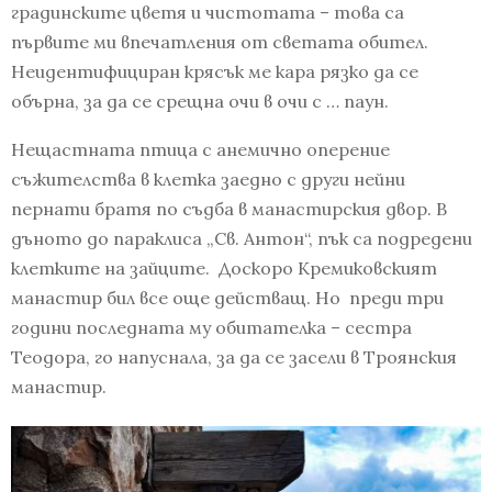
градинските цветя и чистотата – това са
първите ми впечатления от светата обител.
Неидентифициран крясък ме кара рязко да се
обърна, за да се срещна очи в очи с … паун.
Нещастната птица с анемично оперение
съжителства в клетка заедно с други нейни
пернати братя по съдба в манастирския двор. В
дъното до параклиса „Св. Антон“, пък са подредени
клетките на зайците. Доскоро Кремиковският
манастир бил все още действащ. Но преди три
години последната му обитателка – сестра
Теодора, го напуснала, за да се засели в Троянския
манастир.