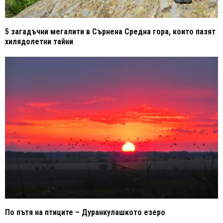
5 загадъчни мегалити в Сърнена Средна гора, които пазят
хилядолетни тайни
По пътя на птиците – Дуранкулашкото езеро