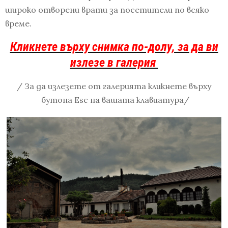
широко отворени врати за посетители по всяко
време.
Кликнете върху снимка по-долу, за да ви
излезе в галерия
/ За да излезете от галерията кликнете върху
бутона Esc на вашата клавиатура/