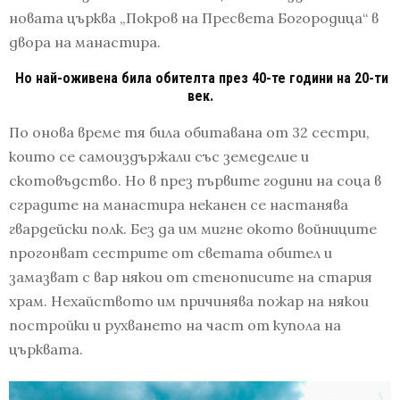
новата църква „Покров на Пресвета Богородица“ в
двора на манастира.
Но най-оживена била обителта през 40-те години на 20-ти
век.
По онова време тя била обитавана от 32 сестри,
които се самоиздържали със земеделие и
скотовъдство. Но в през първите години на соца в
сградите на манастира неканен се настанява
гвардейски полк. Без да им мигне окото войниците
прогонват сестрите от светата обител и
замазват с вар някои от стенописите на стария
храм. Нехайството им причинява пожар на някои
постройки и рухването на част от купола на
църквата.