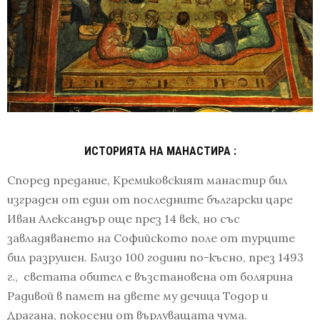
ИСТОРИЯТА НА МАНАСТИРА :
Според предание, Кремиковският манастир бил
изграден от един от последните български царе
Иван Александър още през 14 век, но със
завладяването на Софийското поле от турците
бил разрушен. Близо 100 години по-късно, през 1493
г., светата обител е възстановена от болярина
Радивой в памет на двете му дечица Тодор и
Драгана, покосени от върлуващата чума.