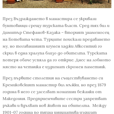
През Възраждането в манастира се укривали
бунтовници срещу турската власт. Сред тях бил и
Димитър Стефанов-Казака – вторият знаменосец
на Ботевата чета. Турците поискали предаването
му, но тогавашният игумен хаджи Авксентий го
скрил в една хралупа близо до обителта. Турската
потеря обаче успяла да го открие. Днес на лобното
място на четника е издигнат скромен паметник.
През първите столетия на съществуването си
Кремиковският манастир бил мъжки, но през 1879
година в него се заселват монахини бежанки от
Македония. Предприемчивите сестри запретват
ръкави и вдъхват нов живот на обителта. Между
1901-07 година по тяхна инициатива издигат