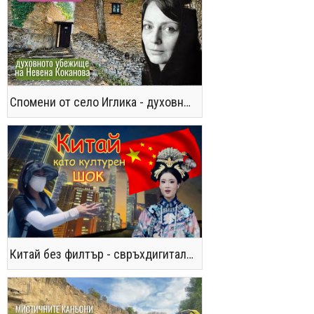
Спомени от село Иглика - духовното убежище на Невена Коканова
Китай без филтър - свръхдигитален, магнетичен, парадоксален