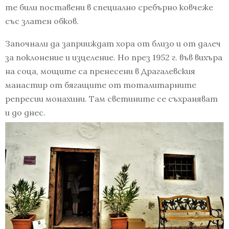
те били поставени в специално сребърно ковчеже
със златен обков.
Започнали да заприиждат хора от близо и от далеч
за поклонение и изцеление. Но през 1952 г. във вихъра
на соца, мощите са пренесени в Драгалевския
манастир от бягащите от тоталитарните
репресии монахини. Там светините се съхраняват
и до днес.