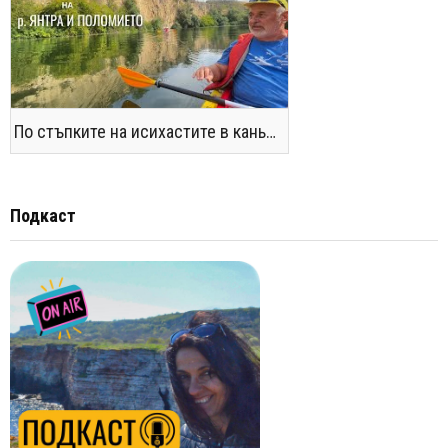
По стъпките на исихастите в каньоните на р. Янтра и Поломието
Подкаст