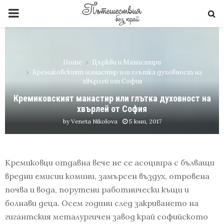
PRIMARY
MENU
Home
Църкви и Манастири
Кремиковският манастир или глътка духовност на
хвърлей от София
Кремиковският манастир или глътка духовност на
хвърлей от София
by
Veneta Nikolova
5 юни, 2017
Кремиковци отдавна вече не се асоциира с бълващи
вредни емисии комини, замърсен въздух, отровена
почва и вода, порутени работнически къщи и
болнави деца. Осем години след закриването на
гигантския металургичен завод край софийското