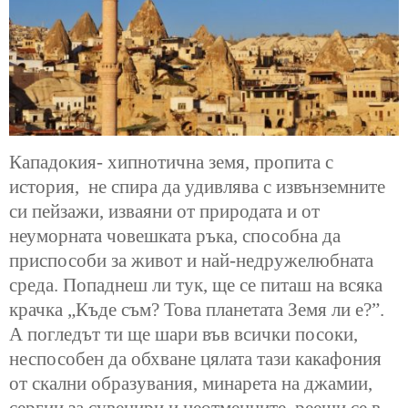
Кападокия- хипнотична земя, пропита с
история, не спира да удивлява с извънземните
си пейзажи, изваяни от природата и от
неуморната човешката ръка, способна да
приспособи за живот и най-недружелюбната
среда. Попаднеш ли тук, ще се питаш на всяка
крачка „Къде съм? Това планетата Земя ли е?”.
А погледът ти ще шари във всички посоки,
неспособен да обхване цялата тази какафония
от скални образувания, минарета на джамии,