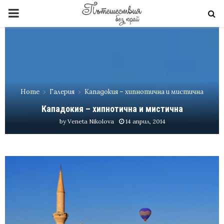
PRIMARY
MENU
Home
Галерия
Кападокия – хипнотична и мистична
Кападокия – хипнотична и мистична
by
Veneta Nikolova
14 април, 2014