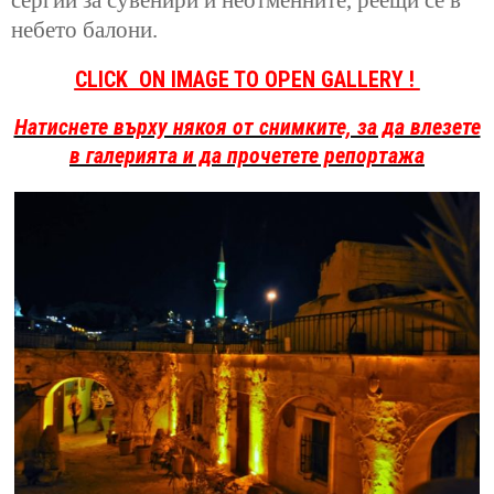
сергии за сувенири и неотменните, реещи се в
небето балони.
CLICK ON IMAGE TO OPEN GALLERY !
Натиснете върху някоя от снимките, за да влезете
в галерията и да прочетете репортажа