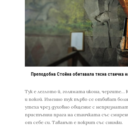
Преподобна Стойна обитавала тясна стаичка на
Тук е леглото й, голямата икона, чергит
и покой. Именно тук първо се отбиват бол
утеха чрез духовно общение с непризнатата
пристъпиш прага на стаичката със смирени
от себе си. Таванът е покрит със снимки.