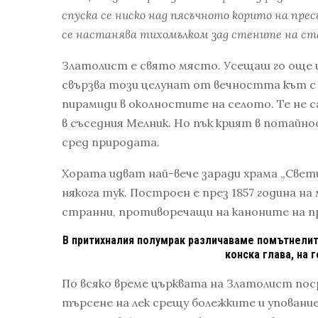
спуска се ниско над пясъчното корито на прес
се настанява тихомълком зад стените на ст
Златолист е свято място. Усещаш го още
свързва този целунат от вечността кът с 
пирамиди в околностите на селото. Те не 
в съседния Мелник. Но пък крият в потайн
сред природата.
Хората идват най-вече заради храма „Свети
някога тук. Построен е през 1857 година на
странни, противоречащи на каноните на п
В притихналия полумрак различаваме помътнелите
конска глава, на
По всяко време църквата на Златолист поср
търсене на лек срещу болежките и упование