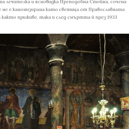
та лечителка и ясновидка Преподобна Стойна, сочена
че не е канонизирана като светица от Православната
 както приживе, така и след смъртта й през 1933