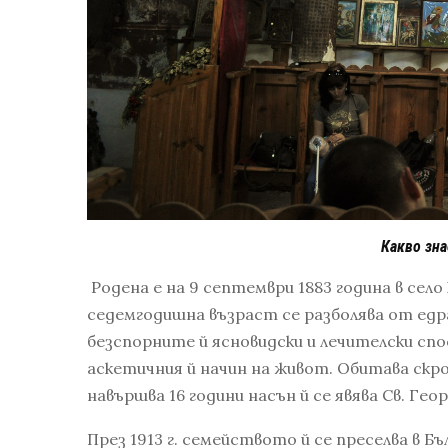
Какво зна
Родена е на 9 септември 1883 година в се
седемгодишна възраст се разболява от едра
безспорните й ясновидски и лечителски сп
аскетичния й начин на живот. Обитава скро
навършва 16 години насън й се явява Св. Гео
През 1913 г. семейството й се преселва в 