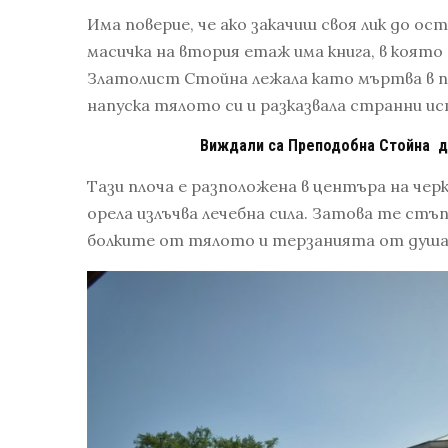
Има поверие, че ако закачиш своя лик до ос
масичка на втория етаж има книга, в която
Златолист Стойна лежала като мъртва в пр
напуска тялото си и разказвала странни ис
Виждали са Преподобна Стойна да
Тази плоча е разположена в центъра на чер
орела излъчва лечебна сила. Затова те стъ
болките от тялото и терзанията от душа