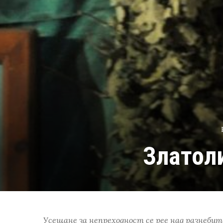
Златоли
У
сещане за непреходност се рее над разнеби