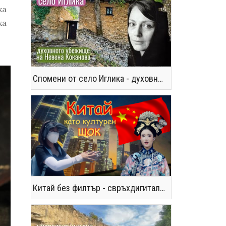
ка
ха
Спомени от село Иглика - духовното убежище на Невена Коканова
Китай без филтър - свръхдигитален, магнетичен, парадоксален