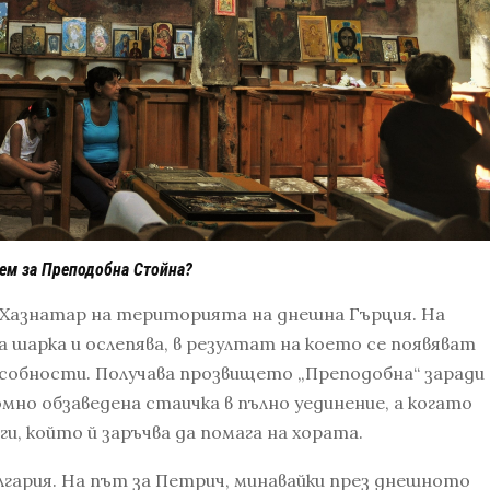
ем за Преподобна Стойна?
ло Хазнатар на територията на днешна Гърция. На
 шарка и ослепява, в резултат на което се появяват
особности. Получава прозвището „Преподобна“ заради
мно обзаведена стаичка в пълно уединение, а когато
рги, който й заръчва да помага на хората.
България. На път за Петрич, минавайки през днешното