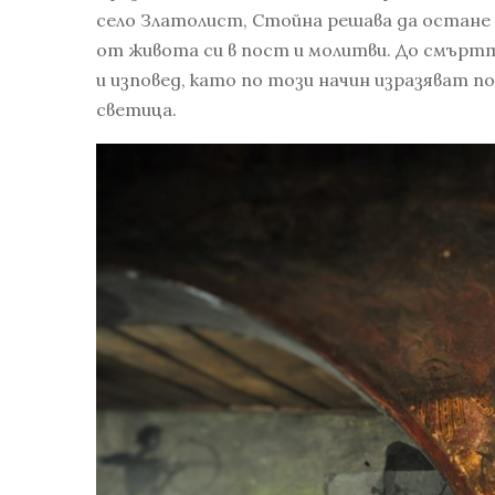
село Златолист, Стойна решава да остане д
от живота си в пост и молитви. До смъртт
и изповед, като по този начин изразяват п
светица.