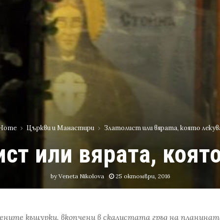
Home
Църкви и Манастири
Златолист или вярата, която лекув
ст или вярата, коят
by
Veneta Nikolova
25 октомври, 2016
тените къщурки, вкопчени в скалистата гръд на планинат