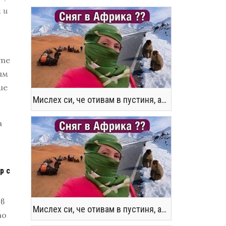
 и
ите
им
ие
Мислех си, че отивам в пустиня, а се озовах в снега !! / Not the Morocco You Know
а
р с
 в
Мислех си, че отивам в пустиня, а се озовах в снега !! / Not the Morocco You Know
то