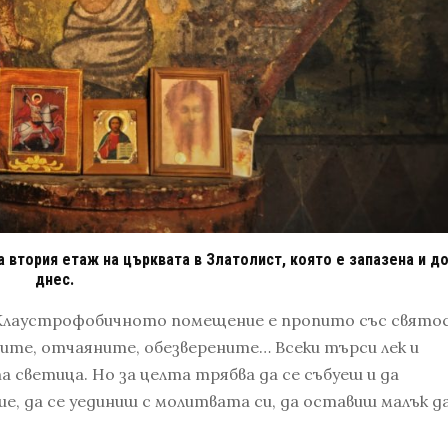
 втория етаж на църквата в Златолист, която е запазена и д
днес.
е… Клаустрофобичното помещение е пропито със свято
ните, отчаяните, обезверените… Всеки търси лек и
 светица. Но за целта трябва да се събуеш и да
е, да се уединиш с молитвата си, да оставиш малък д