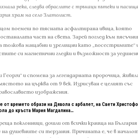
ъхнала река, следва обраслите с трънаци пътеки и пасища
ария храм на село Златолист.
 щом поемеш по тясната асфалтирана ивица, която
останалата част на света. Зарей поглед към пясъчн
са толкова мащабни и зрелищни като „посестримите“ 
остите си магнетични гледки и възможност за уединен
 Георги“ и спомена за легендарната пророчица, живял
 мястото на църква от 9 век. Изрисуван е целият със
равославието изображения.
 от времето образи на Дявола с арбалет, на Свети Христофо
 гола до кръста Мария Магдалина…
еща поклонници, дошли от всички краища на България
 на душевните си терзания. Причината е, че в начало