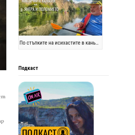
По стъпките на исихастите в каньоните на р. Янтра и Поломието
Подкаст
о
ст
ар