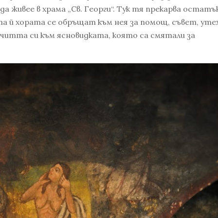
а живее в храма „Св. Георги“. Тук тя прекарва остатъ
а й хората се обръщат към нея за помощ, съвет, уте
очитта си към ясновидката, която са смятали за