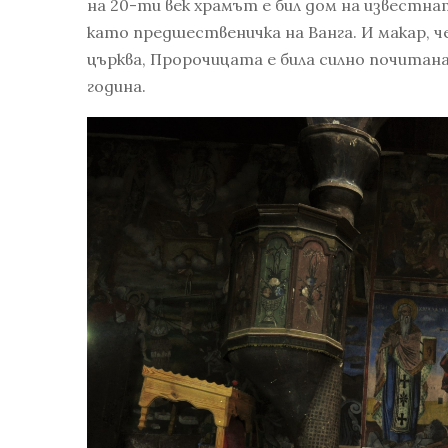
на 20-ти век храмът е бил дом на известна
като предшественичка на Ванга. И макар, 
църква, Пророчицата е била силно почитана
година.