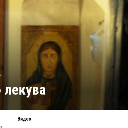
а
о лекува
Видео
а,