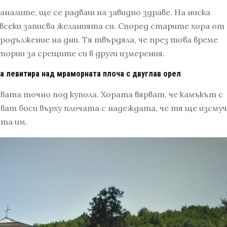
таналите, ще се радваш на завидно здраве. На ниска
 всеки записва желанията си. Според старите хора от
одължение на дни. Тя твърдяла, че през това време
тории за срещите си в други измерения.
 левитира над мраморната плоча с двуглав орел
квата точно под купола. Хората вярват, че камъкът с
пват боси върху плочата с надеждата, че тя ще изсму
та им.