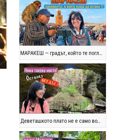
МАРАКЕШ — градът, който те поглъща без предупреждение
Деветашкото плато не е само водопади и пещери - последвайте ме!