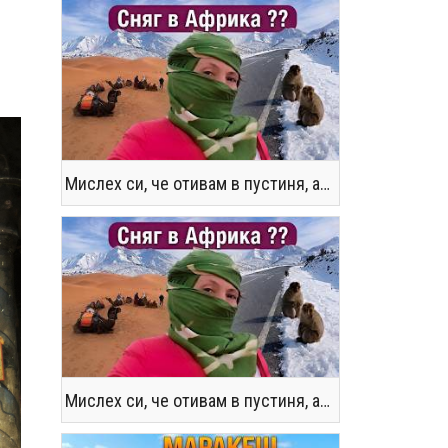
Мислех си, че отивам в пустиня, а се озовах в снега !! / Not the Morocco You Know
Мислех си, че отивам в пустиня, а се озовах в снега !! / Not the Morocco You Know