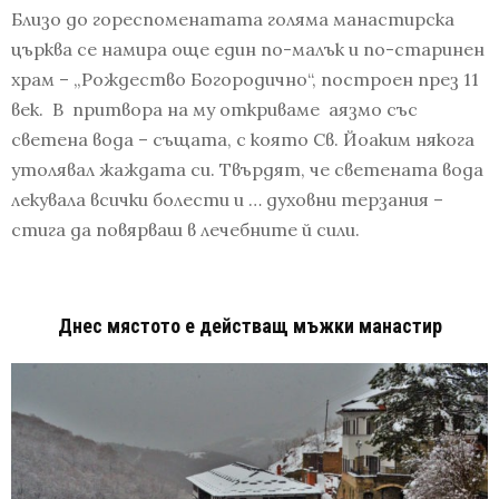
Близо до гореспоменатата голяма манастирска
църква се намира още един по-малък и по-старинен
храм – „Рождество Богородично“, построен през 11
век. В притвора на му откриваме аязмо със
светена вода – същата, с която Св. Йоаким някога
утолявал жаждата си. Твърдят, че светената вода
лекувала всички болести и … духовни терзания –
стига да повярваш в лечебните й сили.
Днес мястото е действащ мъжки манастир