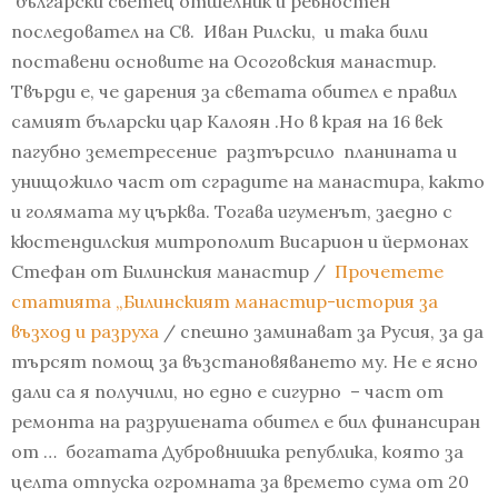
български светец отшелник и ревностен
последовател на Св. Иван Рилски, и така били
поставени основите на Осоговския манастир.
Твърди е, че дарения за светата обител е правил
самият бъларски цар Калоян .Но в края на 16 век
пагубно земетресение разтърсило планината и
унищожило част от сградите на манастира, както
и голямата му църква. Тогава игуменът, заедно с
кюстендилския митрополит Висарион и йермонах
Стефан от Билинския манастир /
Прочетете
статията „Билинският манастир-история за
възход и разруха
/ спешно заминават за Русия, за да
търсят помощ за възстановяването му. Не е ясно
дали са я получили, но едно е сигурно – част от
ремонта на разрушената обител е бил финансиран
от … богатата Дубровнишка република, която за
целта отпуска огромната за времето сума от 20