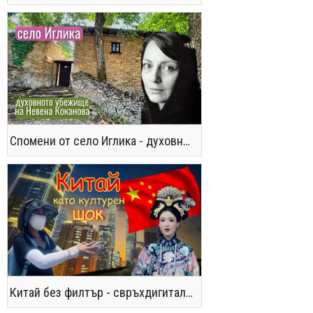
Спомени от село Иглика - духовното убежище на Невена Коканова
Китай без филтър - свръхдигитален, магнетичен, парадоксален