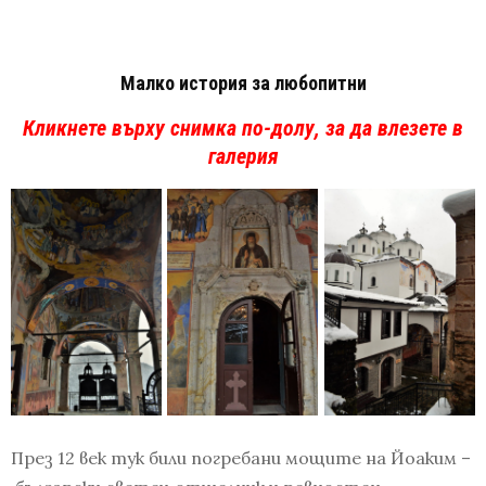
Малко история за любопитни
Кликнете върху снимка по-долу, за да влезете в
галерия
През 12 век тук били погребани мощите на Йоаким –