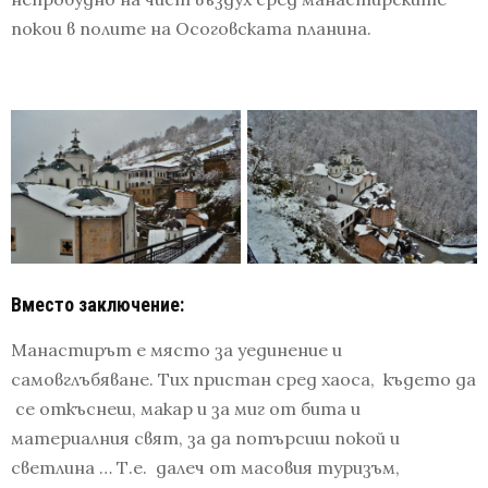
покои в полите на Осоговската планина.
Вместо заключение:
Манастирът е място за уединение и
самовглъбяване. Тих пристан сред хаоса, където да
се откъснеш, макар и за миг от бита и
материалния свят, за да потърсиш покой и
светлина … Т.е. далеч от масовия туризъм,