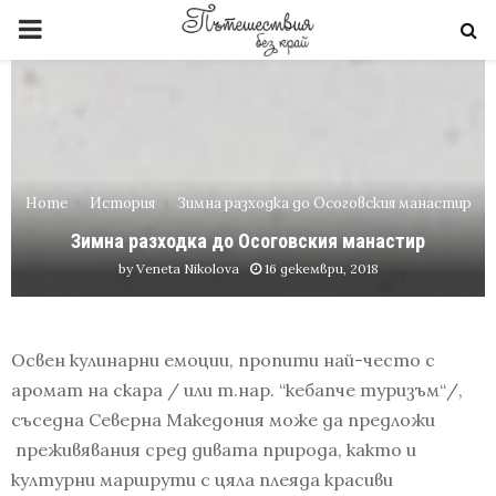
PRIMARY
MENU
Home
История
Зимна разходка до Осоговския манастир
Зимна разходка до Осоговския манастир
by
Veneta Nikolova
16 декември, 2018
Освен кулинарни емоции, пропити най-често с
аромат на скара / или т.нар. “кебапче туризъм“/,
съседна Северна Македония може да предложи
преживявания сред дивата природа, както и
културни маршрути с цяла плеяда красиви