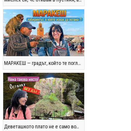
МАРАКЕШ — градът, който те поглъща без предупреждение
Деветашкото плато не е само водопади и пещери - последвайте ме!