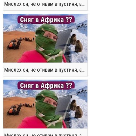
Мислех си, че отивам в пустиня, а се озовах в снега !! / Not the Morocco You Know
Мислех си, че отивам в пустиня, а се озовах в снега !! / Not the Morocco You Know
Мислех си, че отивам в пустиня, а се озовах в снега !! / Not the Morocco You Know