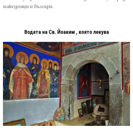
македонци и българи.
Водата на Св. Йоаким , която лекува