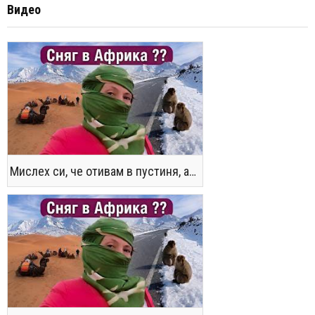
Видео
Мислех си, че отивам в пустиня, а се озовах в снега !! / Not the Morocco You Know