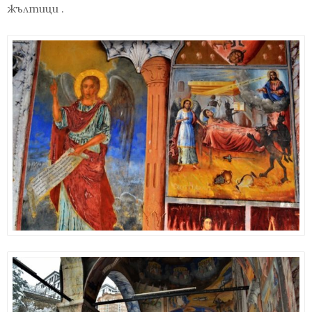
жълтици .