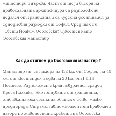
манастири и църкви. Част от тези бисери на
православната архитектура са разположени
недалеч от границата и са чудесна дестинация за
еднодневни разходки от София. Сред тях е и
„Свети Йоаким Осоговски“, известен като
Осоговския манастир
Как да стигнем до Осоговския манастир ?
Манастирът се намира на 132 км. от София, на 40
км. от Кюстендил и едва на 20 км. от ГКПП
Гюешево. Разположен е край невзрачния градец
Крива Паланка. Ако пътувате от границата,
отбивката към светата обител е вляво, малко
преди града. Стръмен автомобилен път криволичи
нагоре по живописните хребети на Осоговска