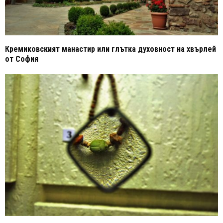
Кремиковският манастир или глътка духовност на хвърлей
от София