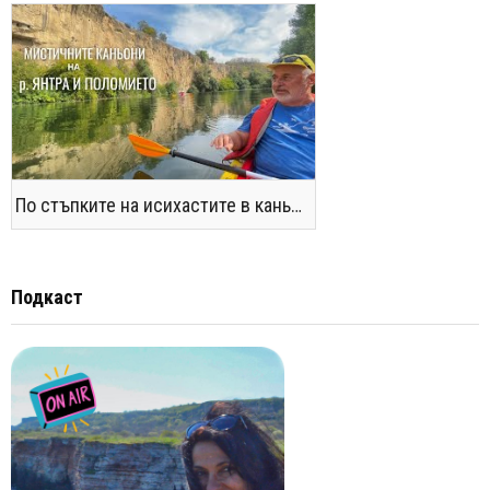
По стъпките на исихастите в каньоните на р. Янтра и Поломието
Подкаст