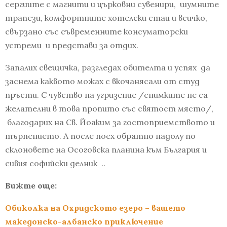
сергиите с магнити и църковни сувенири, шумните
трапези, комфортните хотелски стаи и всичко,
свързано със съвременните консуматорски
устреми и представи за отдих.
Запалих свещичка, разгледах обителта и успях да
заснема каквото можах с вкочанясали от студ
пръсти. С чувство на угризение /снимките не са
желателни в това пропито със святост място/,
благодарих на Св. Йоаким за гостоприемството и
търпението. А после поех обратно надолу по
склоновете на Осоговска планина към България и
сивия софийски делник ..
Вижте още:
Обиколка на Охридското езеро – вашето
македонско-албанско приключение