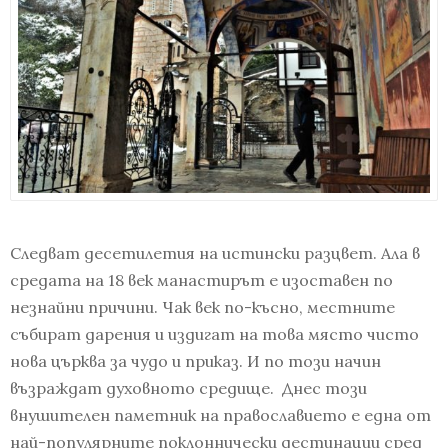
Следват десетилетия на истински разцвет. Ала в
средата на 18 век манастирът е изоставен по
незнайни причини. Чак век по-късно, местните
събират дарения и издигат на това място чисто
нова църква за чудо и приказ. И по този начин
възраждат духовното средище. Днес този
внушителен паметник на православието е една от
най-популярните поклоннически дестинации сред