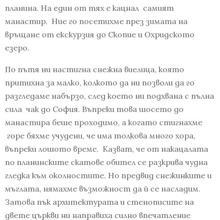
планина. На един от тях е кацнал самият
манастир. Ние го посетихме през зимата на
връщане от екскурзия до Скопие и Охридското
езеро.
По пътя ни настигна снежна виелица, която
притихна за малко, колкото да ни позволи да го
разгледаме набързо, след което ни подхвана с пълна
сила чак до София. Въпреки това шосето до
манастира беше проходимо, а когато стигнахме
горе бяхме учудени, че има толкова много хора,
въпреки лошото време. Казват, че от накацалата
по планинските скатове обител се разкрива чудна
гледка към околностите. Но предвид снежинките и
мъглата, нямахме възможност да й се насладим.
Затова пък архитектурата и стенописите на
двете църкви ни направиха силно впечатление