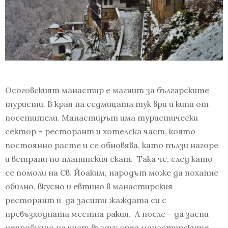
Осоговският манастир е магнит за българските
туристи. В края на седмицата тук ври и кипи от
посетители. Манастирът има туристически
сектор – ресторант и хотелска част, която
постоянно расте и се обновява, като пълзи нагоре
и встрани по планинския скат. Така че, след като
се помоли на Св. Йоаким, народът може да похапне
обилно, вкусно и евтино в манастирския
ресторант и да засити жаждата си с
превъзходната местна ракия. А после – да заспи
непробудно на чист въздух сред манастирските