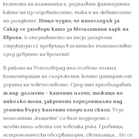
кътчета на планината и разпалват фантазията
както на изследователите, така и на любителите
на загадките.
Нищо чудно, че напоследък за
Сакар се заговори като за Мегалитния парк на
Европа.
А опознаването на тези загадъчни
структури се превръща в истинско пътешествие
сред дебрите на времет0
В района на Тополовград има особено голяма
концентрация на съоръжения, които датират от
зората на човечеството. Сред тях преобладават
т.нар. долмени – каменни плочи, тежащи по
няколко тона, закрепени хоризонтално над
земята върху каменни опори или скали.
Тези
монолитни „къщички“ са били подредени с
необяснима лекота от човешка ръка. Гробници,
астрономически обсерватории, светилища… Не се