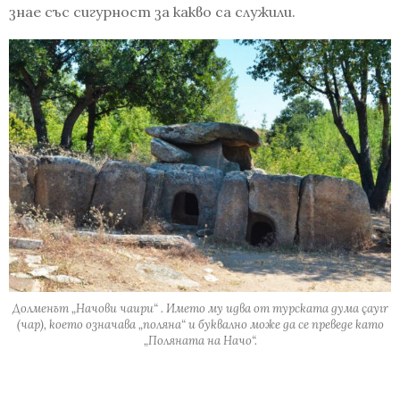
знае със сигурност за какво са служили.
Долменът „Начови чаири“ . Името му идва от турската дума çayır
(чар), което означава „поляна“ и буквално може да се преведе като
„Поляната на Начо“.