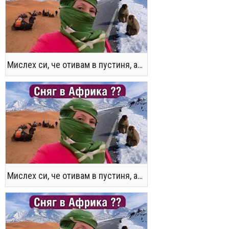
Мислех си, че отивам в пустиня, а се озовах в снега !! / Not the Morocco You Know
Мислех си, че отивам в пустиня, а се озовах в снега !! / Not the Morocco You Know