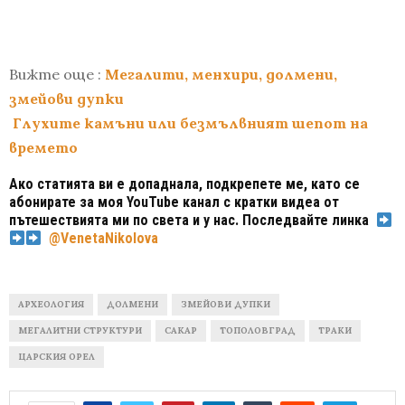
Вижте още :
Мегалити, менхири, долмени,
змейови дупки
Глухите камъни или безмълвният шепот на
времето
Ако статията ви е допаднала, подкрепете ме, като се
абонирате за моя YouTube канал с кратки видеа от
пътешествията ми по света и у нас. Последвайте линка
@VenetaNikolova
АРХЕОЛОГИЯ
ДОЛМЕНИ
ЗМЕЙОВИ ДУПКИ
МЕГАЛИТНИ СТРУКТУРИ
САКАР
ТОПОЛОВГРАД
ТРАКИ
ЦАРСКИЯ ОРЕЛ