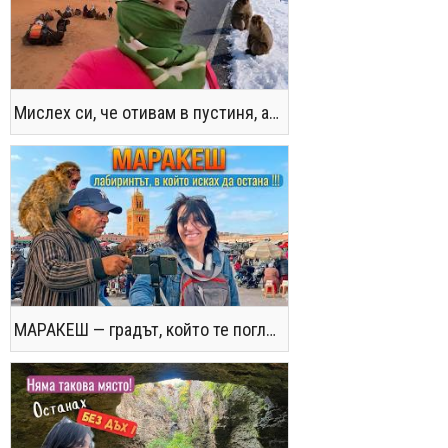
Мислех си, че отивам в пустиня, а се озовах в снега !! / Not the Morocco You Know
МАРАКЕШ — градът, който те поглъща без предупреждение