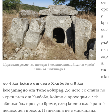
се
сре
д
кра
сив
а
дъб
ова
гор
а,
Царският долмен се намира в местността „Бялата трева“
Снимка : Уикипедия
на
око
ло 4 км южно от село Хлябово и 9 км
югозападно от Тополовград.
До него се стига по
черен път от Хлябово, който е проходим с лек
автомобил при сухо време, след което има кратък
пешеходен преход. Пътеката не е маркирана,