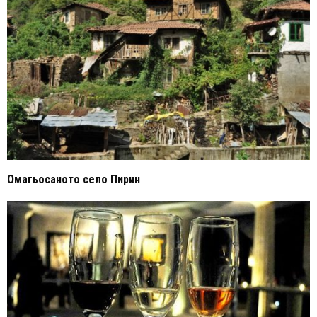
Омагьосаното село Пирин