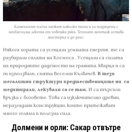
Каменните плочи тежат няколко тона и са подредени с
необяснима лекота от човешка ръка. Техният монтаж остава
мистерия и до днес.
Някога хората са усещали земната енергия, те са
разбирали силата на Космоса . Усещали са силата
на природните дадености на гранита, кварца и са
ги използвали, смята Веселин Кълвачев.
В тези
мегалитни структури предшествениците ни са
медитирали, лекували са се там.
И са търсили
връзка с боговете. Това са изключително древни,
неразгадани конструкции, които притежават
много голяма и полезна сила.
Долмени и орли: Сакар отвътре