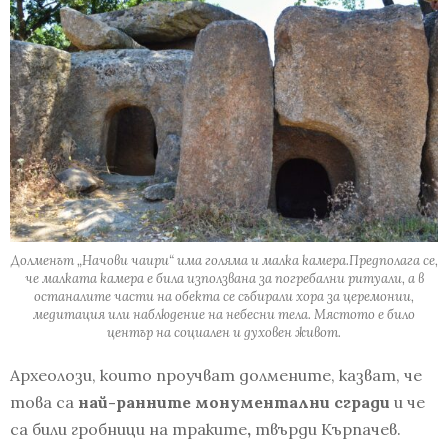
Долменът „Начови чаири“ има голяма и малка камера.Предполага се,
че малката камера е била използвана за погребални ритуали, а в
останалите части на обекта се събирали хора за церемонии,
медитация или наблюдение на небесни тела. Мястото е било
център на социален и духовен живот.
Археолози, които проучват долмените, казват, че
това са
най-ранните монументални сгради
и че
са били гробници на траките
,
твърди Кърпачев.