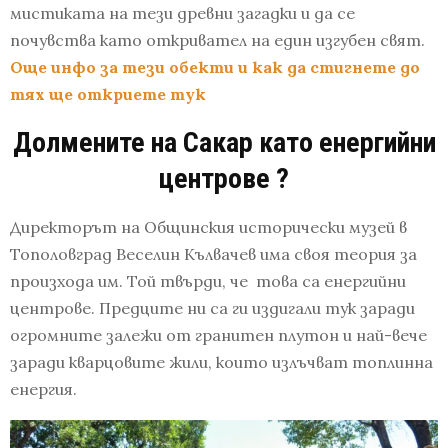
мистиката на тези древни загадки и да се
почувства като откривател на един изгубен свят.
Още инфо за тези обекти и как да стигнете до
тях ще откриете тук
Долмените на Сакар като енергийни
центрове ?
Директорът на Общинския исторически музей в
Тополовград Веселин Кълвачев има своя теория за
произхода им. Той твърди, че това са енергийни
центрове. Предците ни са ги издигали тук заради
огромните залежи от гранитен плутон и най-вече
заради кварцовите жили, които излъчват топлинна
енергия.