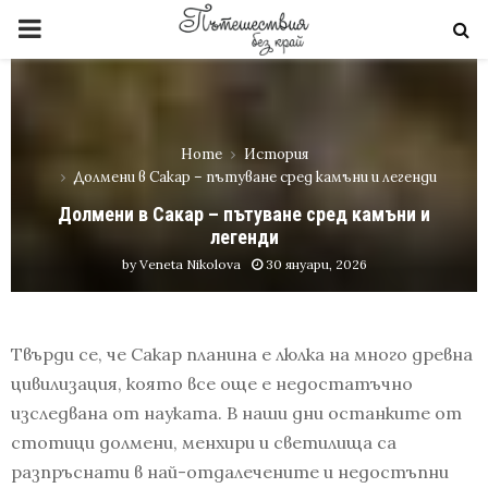
PRIMARY
MENU
Home
История
Долмени в Сакар – пътуване сред камъни и легенди
Долмени в Сакар – пътуване сред камъни и
легенди
by
Veneta Nikolova
30 януари, 2026
Твърди се, че Сакар планина е люлка на много древна
цивилизация, която все още е недостатъчно
изследвана от науката. В наши дни останките от
стотици долмени, менхири и светилища са
разпръснати в най-отдалечените и недостъпни