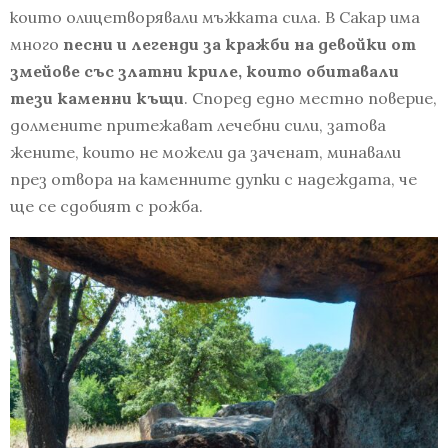
които олицетворявали мъжката сила. В Сакар има
много
песни и легенди за кражби на девойки от
змейове със златни криле, които обитавали
тези каменни къщи
. Според едно местно поверие,
долмените притежават лечебни сили, затова
жените, които не можели да заченат, минавали
през отвора на каменните дупки с надеждата, че
ще се сдобият с рожба.