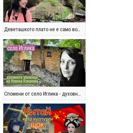
Деветашкото плато не е само водопади и пещери - последвайте ме!
Спомени от село Иглика - духовното убежище на Невена Коканова