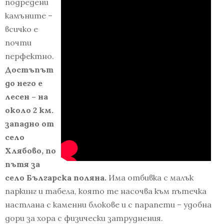
подредени
камъните –
всичко е
почти
перфектно.
Достъпът
до него е
лесен – на
около 2 км.
западно от
село
Хлябово, по
пътя за
село Българска поляна.
Има отбивка с малък
паркинг и табела, която те насочва към пътечка
настлана с каменни блокове и с парапети – удобна
дори за хора с физически затруднения.