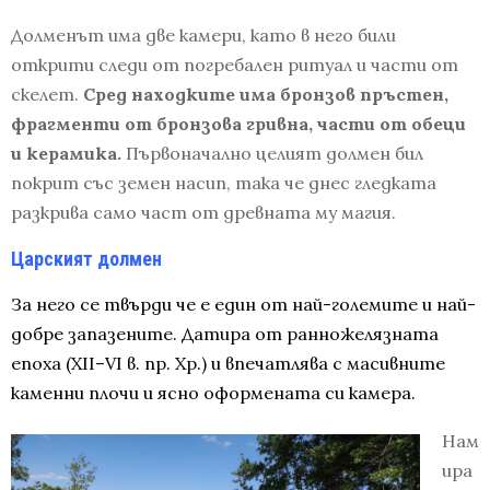
Долменът има две камери, като в него били
открити следи от погребален ритуал и части от
скелет.
Сред находките има бронзов пръстен,
фрагменти от бронзова гривна, части от обеци
и керамика.
Първоначално целият долмен бил
покрит със земен насип, така че днес гледката
разкрива само част от древната му магия.
Царският долмен
За него се твърди че е един от най-големите и най-
добре запазените. Датира от ранножелязната
епоха (XII–VI в. пр. Хр.) и впечатлява с масивните
каменни плочи и ясно оформената си камера.
Нам
ира