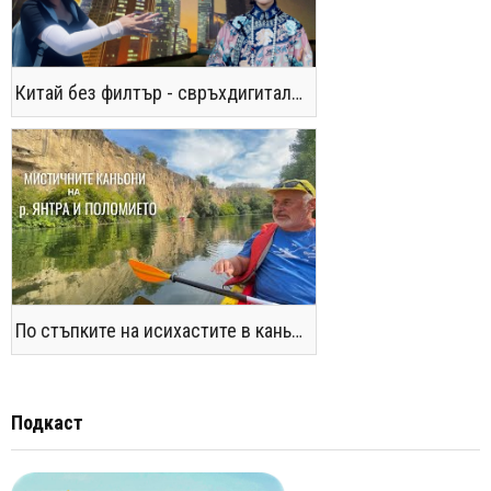
Китай без филтър - свръхдигитален, магнетичен, парадоксален
По стъпките на исихастите в каньоните на р. Янтра и Поломието
Подкаст