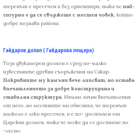
теренът е пресечен и без ориентири, така че
най-
сигурно е да се свържете с местен човек
, който
добре познава района.
Гайдаров долап
( Гайдарова пещера)
Този двукамерен долмен е сред по-малко
известните древни съоръжения на Сакар.
Покривните му камъни вече липсват, но остава
впечатлението за добре конструирана и
стабилна структура
. Нямам лични впечатления
от него, но местните ми обясниха, че теренът
наоколо е леко пресечен, и е по- достъпен от
Царския долмен, така че може да се достигне по
-лесно.