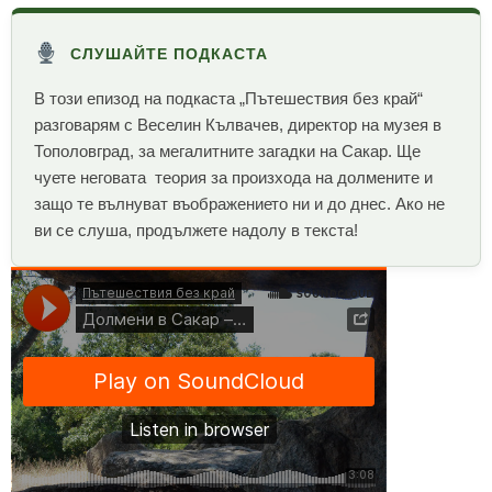
СЛУШАЙТЕ ПОДКАСТА
В този епизод на подкаста „Пътешествия без край“
разговарям с Веселин Кълвачев, директор на музея в
Тополовград, за мегалитните загадки на Сакар. Ще
чуете неговата теория за произхода на долмените и
защо те вълнуват въображението ни и до днес. Ако не
ви се слуша, продължете надолу в текста!