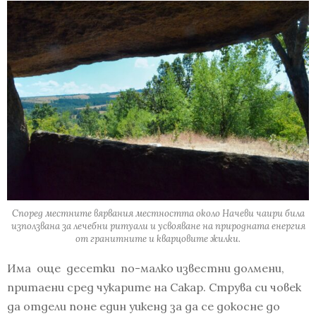
Според местните вярвания местността около Начеви чаири била
използвана за лечебни ритуали и усвояване на природната енергия
от гранитните и кварцовите жилки.
Има още десетки по-малко известни долмени,
притаени сред чукарите на Сакар. Струва си човек
да отдели поне един уикенд за да се докосне до