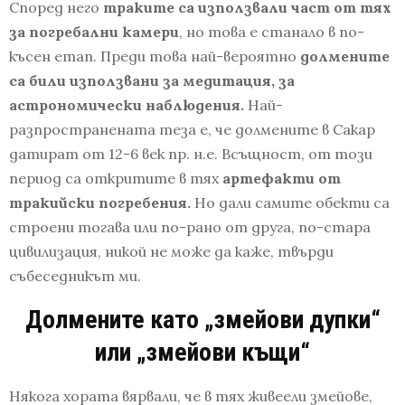
Според него
траките са използвали част от тях
за погребални камери
, но това е станало в по-
късен етап. Преди това най-вероятно
долмените
са били използвани за медитация, за
астрономически наблюдения.
Най-
разпространената теза е, че долмените в Сакар
датират от 12-6 век пр. н.е. Всъщност, от този
период са откритите в тях
артефакти от
тракийски погребения.
Но дали самите обекти са
строени тогава или по-рано от друга, по-стара
цивилизация, никой не може да каже, твърди
събеседникът ми.
Д
олмените
като
„змейови дупки“
или „змейови къщи“
Някога хората вярвали, че в тях живеели змейове,