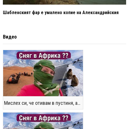
Шабленският фар е умалено копие на Александрийския
Видео
Мислех си, че отивам в пустиня, а се озовах в снега !! / Not the Morocco You Know