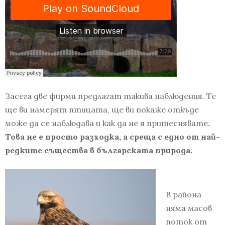
Засега две фирми предлагат такива наблюдения. Те
ще ви намерят птицата, ще ви покаже откъде
може да се наблюдава и как да не я притеснявате
.
Това не е просто разходка, а среща с едно от най-
редките същества в българската природа.
В района
няма масов
поток от