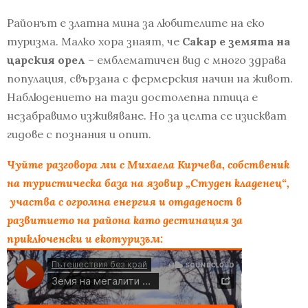
Районът е златна мина за любителите на еко
туризма. Малко хора знаят, че
Сакар е земята на
царския орел
– емблематичен вид с много здрава
популация, свързана с фермерския начин на живот.
Наблюдението на тази достолепна птица е
незабравимо изживяване. Но за целта се изискват
гидове с познания и опит.
Чуйте разговора ми с Михаела Кирчева, собственик
на туристическа база на язовир „Студен кладенец“,
участва с огромна енергия и отдаденост в
развитието на района като дестинация за
приключенски и екотуризъм: