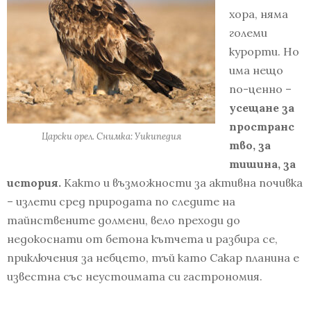
хора, няма
големи
курорти. Но
има нещо
по-ценно –
усещане за
пространс
Царски орел. Снимка: Уикипедия
тво, за
тишина, за
история.
Както и възможности за активна почивка
– излети сред природата по следите на
тайнствените долмени, вело преходи до
недокоснати от бетона кътчета и разбира се,
приключения за небцето, тъй като Сакар планина е
известна със неустоимата си гастрономия.