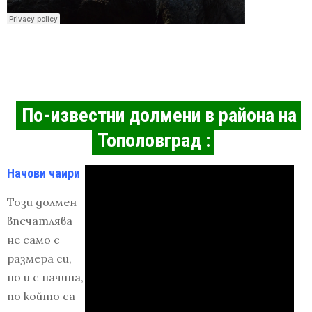
По-известни долмени в района на
Тополовград :
Начови чаири
Този долмен
впечатлява
не само с
размера си,
но и с начина,
по който са