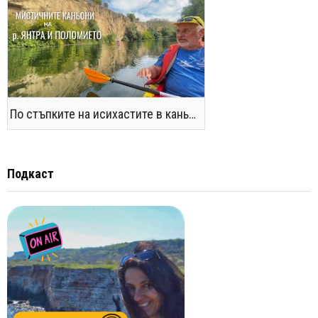
По стъпките на исихастите в каньоните на р. Янтра и Поломието
Подкаст