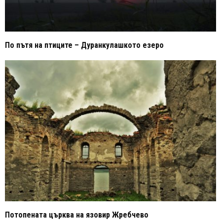
По пътя на птиците – Дуранкулашкото езеро
Потопената църква на язовир Жребчево