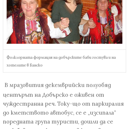
Фолклорната формация на добърските баби гостува и на
хотелите в Банско
В мразовития декемврийски полуобяд
центърът на Добърско е оживен от
чуждестранна реч. Току-що от паркиралия
до кметството автобус, се е „изсипала”
поредната група туристи, дошли да се