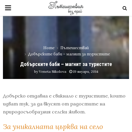
PRIMARY
MENU
Home
Пътешествай
Добърските баби – магнит за туристите
Добърските баби – магнит за туристите
by
Veneta Nikolova
19 януари, 2014
Добърско отдавна е свикнало с туристите, които
идват тук, за да вкусят от радостите на
природосъобразния селски живот.
За уникалната църква на село