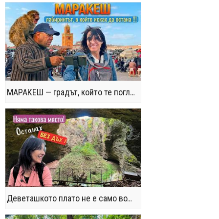
МАРАКЕШ — градът, който те поглъща без предупреждение
Деветашкото плато не е само водопади и пещери - последвайте ме!