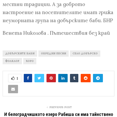
местни традиции. А за доброто
настроение на посетителите имат грижа
неуморната група на добърските баби. БНР
Венета Николова . Пътешествия без край
ДОБЪРСКИТЕ БАБИ
ОБРЕДНИ ПЕСНИ
СЕЛО ДОБЪРСКО
ФОЛКЛОР
ХОРО
1
PREVIOUS POST
И белоградчишкото езеро Рабиша си има тайнствено