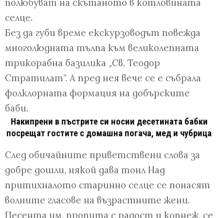
полюбуват на скътаното в котловината
селце.
Без да губи време екскурзоводът повежда
многолюдната тълпа към великолепната
трикорабна базилика „Св. Теодор
Стратилат”. А пред нея вече се е събрала
фолклорната формация на добърските
баби.
Накипрени в пъстрите си носии десетината бабки
посрещат гостите с домашна погача, мед и чубрица
След обичайните приветствени слова за
добре дошли, някой дава тонл Над
притихналото старинно селце се понасят
волните гласове на възрастните жени.
Песента им, пропита с радост и копнеж, се