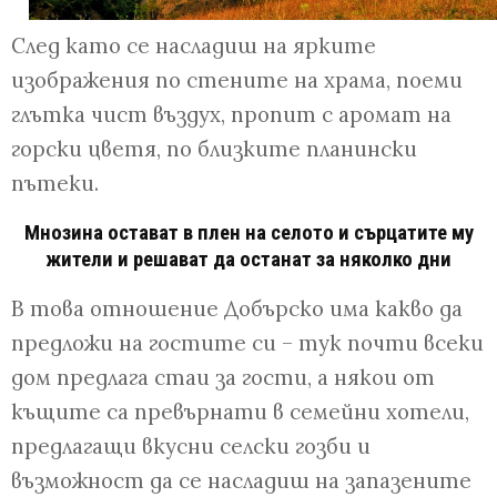
След като се насладиш на ярките
изображения по стените на храма, поеми
глътка чист въздух, пропит с аромат на
горски цветя, по близките планински
пътеки.
Мнозина остават в плен на селото и сърцатите му
жители и решават да останат за няколко дни
В това отношение Добърско има какво да
предложи на гостите си – тук почти всеки
дом предлага стаи за гости, а някои от
къщите са превърнати в семейни хотели,
предлагащи вкусни селски гозби и
възможност да се насладиш на запазените