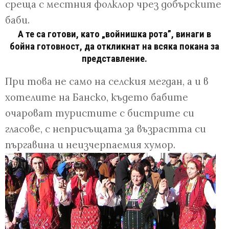
среща с местния фолклор чрез добърските
баби.
А те са готови, като „войнишка рота”, винаги в
бойна готовност, да откликнат на всяка покана за
представление.
При това не само на селския мегдан, а и в
хотелите на Банско, където бабите
очароват туристите с бистрите си
гласове, с неприсъщата за възрастта си
пъргавина и неизчерпаемия хумор.