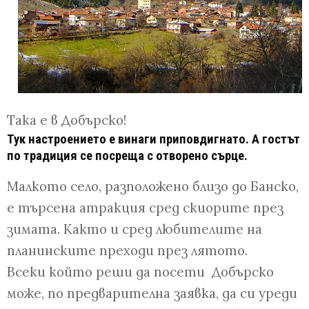
Така е в Добърско!
Тук настроението е винаги приповдигнато. А гостът
по традиция се посреща с отворено сърце.
Малкото село, разположено близо до Банско,
е търсена атракция сред скиорите през
зимата. Както и сред любителите на
планинските преходи през лятото.
Всеки който реши да посети
Добърско
може, по предварителна заявка, да си уреди