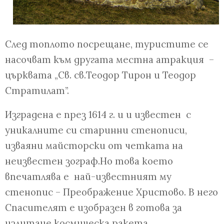
След топлото посрещане, туристите се
насочват към другата местна атракция –
църквата „Св. св.Теодор Тирон и Теодор
Стратилат”.
Изградена е през 1614 г. и и известен с
уникалните си старинни стенописи,
изваяни майсторски от четката на
неизвестен зограф.
Но това което
впечатлява е най-известният му
стенопис – Преображение Христово. В него
Спасителят е изобразен в готова за
излитане космическа ракета,