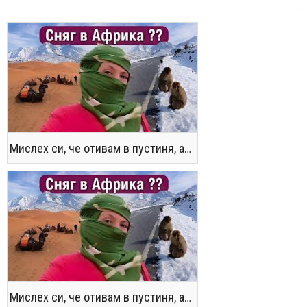
Мислех си, че отивам в пустиня, а се озовах в снега !! / Not the Morocco You Know
Мислех си, че отивам в пустиня, а се озовах в снега !! / Not the Morocco You Know