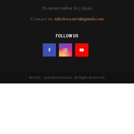
Пътешествия без край.
Contact us:
nikolova.neti@gmail.com
FOLLOW US
@2025 - pateshestvia.net. All Right Reserved.