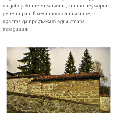
на добърските момичета, които неуморно
репетират в местното читалище, с
идеята да продължат една стара
традиция.