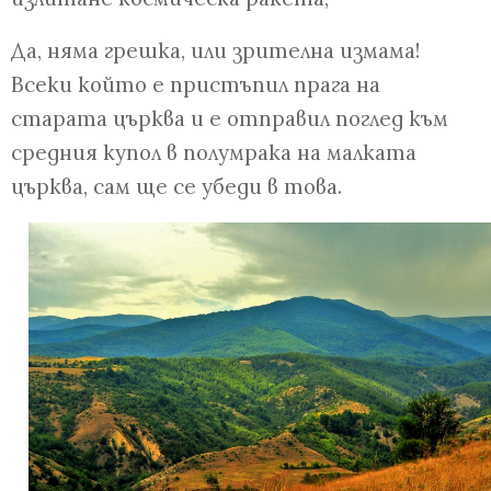
Да, няма грешка, или зрителна измама!
Всеки който е пристъпил прага на
старата църква и е отправил поглед към
средния купол в полумрака на малката
църква, сам ще се убеди в това.