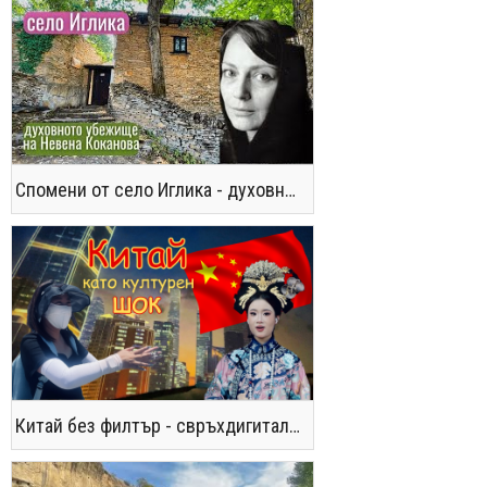
Спомени от село Иглика - духовното убежище на Невена Коканова
Китай без филтър - свръхдигитален, магнетичен, парадоксален