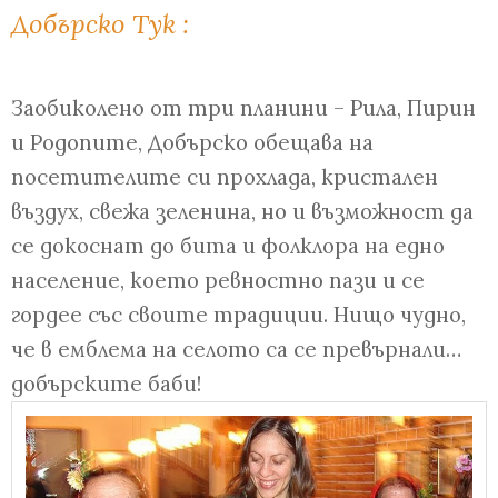
Добърско Тук :
Заобиколено от три планини – Рила, Пирин
и Родопите, Добърско обещава на
посетителите си прохлада, кристален
въздух, свежа зеленина, но и възможност да
се докоснат до бита и фолклора на едно
население, което ревностно пази и се
гордее със своите традиции. Нищо чудно,
че в емблема на селото са се превърнали…
добърските баби!