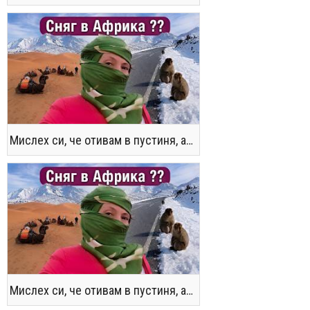
Мислех си, че отивам в пустиня, а се озовах в снега !! / Not the Morocco You Know
Мислех си, че отивам в пустиня, а се озовах в снега !! / Not the Morocco You Know