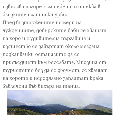
извисява нагоре към небето и отеква в
близките планински урви.
Пред възторжените погледи на
чужденците, добърските баби се хващат
на хоро и с удивителна пъргавина и
изящество се завъртат около мегдана,
подканвайки останалите да се
присъединят към веселбата. Мнозина от
туристите без да се двоумят, се хващат
на хорото и недодялано заплитат крака,
въвлечени във вихъра на танца.