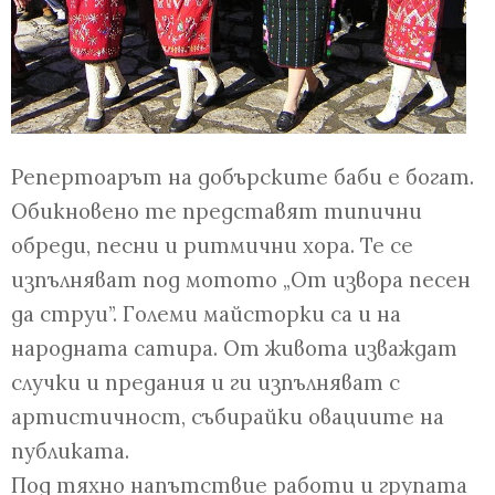
Репертоарът на добърските баби е богат.
Обикновено те представят типични
обреди, песни и ритмични хора. Те се
изпълняват под мотото „От извора песен
да струи”. Големи майсторки са и на
народната сатира. От живота изваждат
случки и предания и ги изпълняват с
артистичност, събирайки овациите на
публиката.
Под тяхно напътствие работи и групата