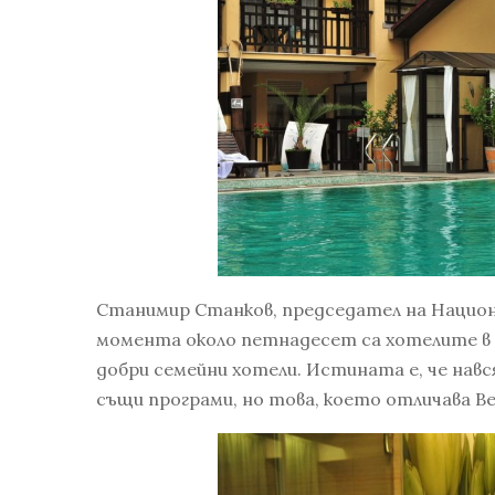
Станимир Станков, председател на Национа
момента около петнадесет са хотелите в г
добри семейни хотели. Истината е, че навс
същи програми, но това, което отличава Ве