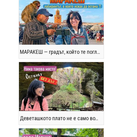
МАРАКЕШ — градът, който те поглъща без предупреждение
Деветашкото плато не е само водопади и пещери - последвайте ме!