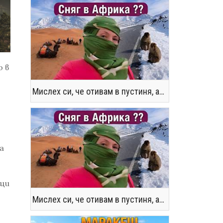
о в
Мислех си, че отивам в пустиня, а се озовах в снега !! / Not the Morocco You Know
а
ащи
Мислех си, че отивам в пустиня, а се озовах в снега !! / Not the Morocco You Know