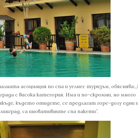
лната асоциация по спа и уелнес туризъм, обяснява:„
рада с висока категория. Има и по-скромни, но много
якъде, където отидете, се предлагат горе-долу едни 
линград, са иновативните спа пакети”.