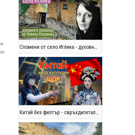
ни
Спомени от село Иглика - духовното убежище на Невена Коканова
ки
Китай без филтър - свръхдигитален, магнетичен, парадоксален