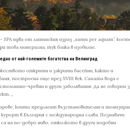
– SPA идва от латинския израз „sanus per aquam”, коет
при това минерална, тук блика в изобилие.
 едно от най-големите богатства на Велинград
жеството открити и закрити басейни, както и
ня, построена още през XVIII век. Самата вода е
 стомашно-чревни и други заболявания. Да не говорим з
ект. „
трове, които предлагат възстановителни и тонизир
 курорт в България с международна слава. Познавачи
 са на по-добро ниво, отколкото в други подобни