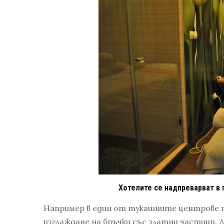
Хотелите се надпреварват в 
Например в един от тукашните центрове п
изглаждане на бръчки със златни частици. 