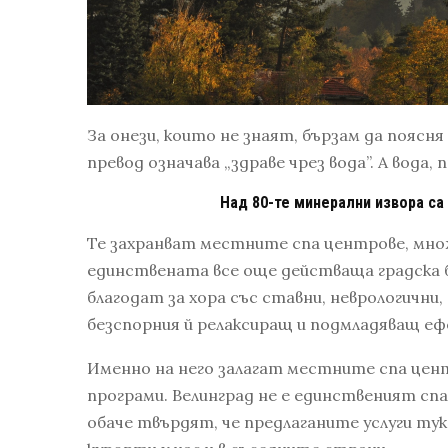
За онези, които не знаят, бързам да поясня 
превод означава „здраве чрез вода”. А вода, 
Над 80-те минерални извора са
Те захранват местните спа центрове, мно
единствената все още действаща градска ба
благодат за хора със ставни, неврологични,
безспорния й релаксиращ и подмладяващ еф
Именно на него залагат местните спа цен
програми. Велинград не е единственият спа
обаче твърдят, че предлаганите услуги тук