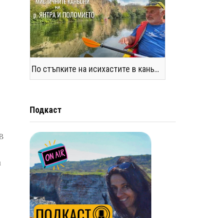
По стъпките на исихастите в каньоните на р. Янтра и Поломието
Подкаст
В
и