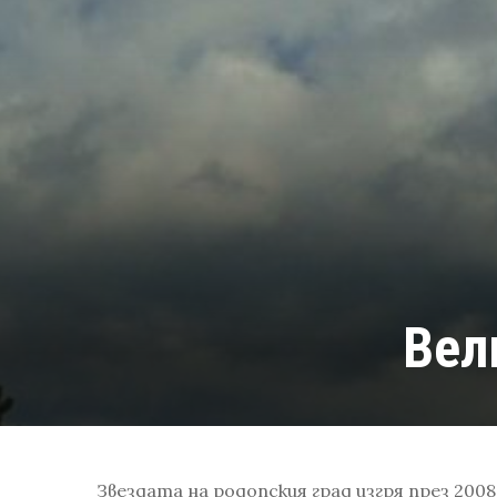
Вел
Звездата на родопския град изгря през 2008