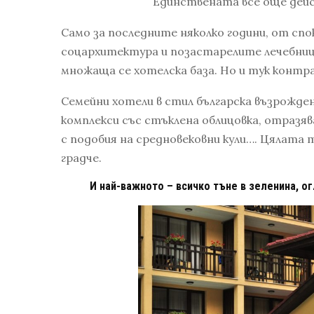
Единствената все още дейс
Само за последните няколко години, от спо
соцархитектура и позастарелите лечебници
множаща се хотелска база. Но и тук контр
Семейни хотели в стил българска възрожден
комплекси със стъклена облицовка, отразя
с подобия на средновековни кули…. Цялата
градче.
И най-важното – всичко тъне в зеленина, ог