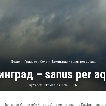
Home
Градове и Села
Велинград – sanus per aquam
инград – sanus per a
by
Veneta Nikolova
31 май, 2015
 г., когато беше обявен за Спа столица на Балканите 