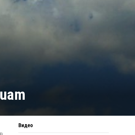
quam
Видео
от