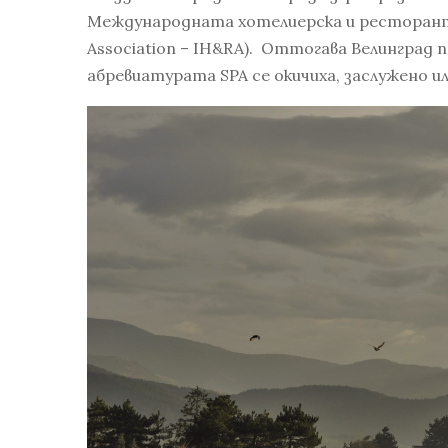
Международната хотелиерска и ресторантьо
Association – IH&RA). Оттогава Велинград 
абревиатурата SPA се окичиха, заслужено и