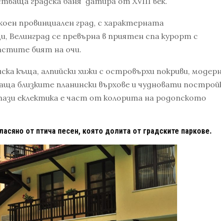
тваща градска баня датира от XVIII век.
коен провинциален град, с характерната
, Велинград се превърна в приятен спа курорт с
астите бият на очи.
ска къща, алпийски хижи с островърхи покриви, модер
ваща близките планински върхове и чудновати построй
 тази еклектика е част от колорита на родопското
ласяно от птича песен, която долита от градските паркове.