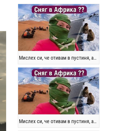
Мислех си, че отивам в пустиня, а се озовах в снега !! / Not the Morocco You Know
Мислех си, че отивам в пустиня, а се озовах в снега !! / Not the Morocco You Know