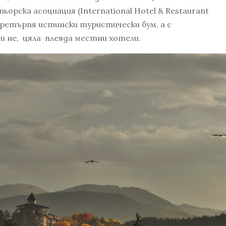
рска асоциация (International Hotel & Restaurant
претърпя истински туристически бум, а с
ли не, цяла плеяда местни хотели.