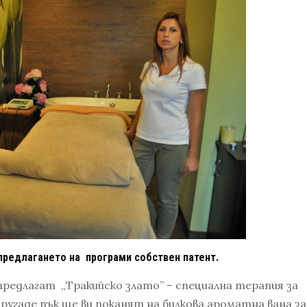
предлагането на програми собствен патент.
редлагат „Тракийско злато” – специална терапия за
Другаде пък ще ви поканят на билкова ароматна вана за