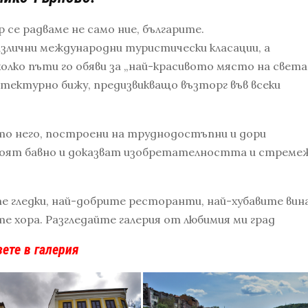
р се радваме не само ние, българите.
злични международни туристически класации, а
олко пъти го обяви за „най-красивото място на света“
тектурно бижу, предизвикващо възторг във всеки
то него, построени на труднодостъпни и дори
оят бавно и доказват изобретателността и стреме
е гледки, най-добрите ресторанти, най-хубавите вина
е хора. Разгледайте галерия от любимия ми град
зете в галерия