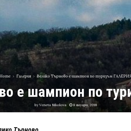
Home
Галерия
Велико Търново е шампион по туризъм ГАЛЕРИ
во е шампион по ту
by
Veneta Nikolova
8 януари, 2018
елико Търново.