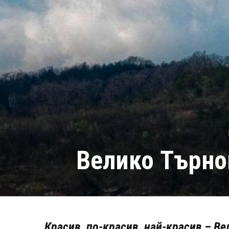
Велико Търно
Красив, по-красив, най-красив – В