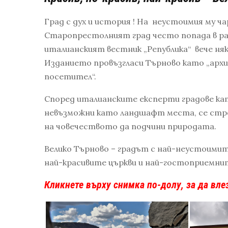
Град с дух и история ! На неустоимия му ча
Старопрестолният град често попада в ра
италианският вестник „Република“ вече няк
Изданието провъзгласи Търново като „архи
посетител“.
Според италианските експерти градове ка
невъзможни като ландшафт места, се стр
на човечеството да подчини природата.
Велико Търново – градът с най-неустоимит
най-красивите църкви и най-гостоприемнит
Кликнете върху снимка по-долу, за да вле