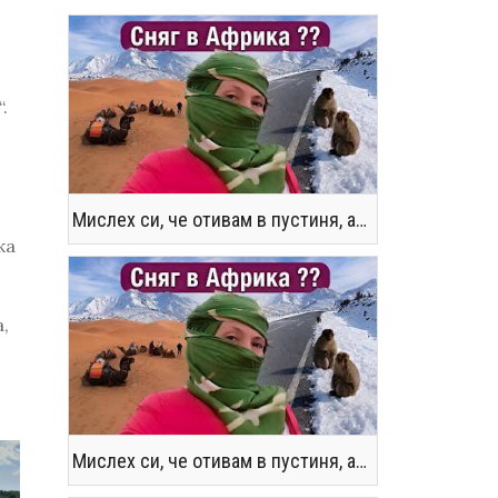
.
Мислех си, че отивам в пустиня, а се озовах в снега !! / Not the Morocco You Know
жа
,
Мислех си, че отивам в пустиня, а се озовах в снега !! / Not the Morocco You Know