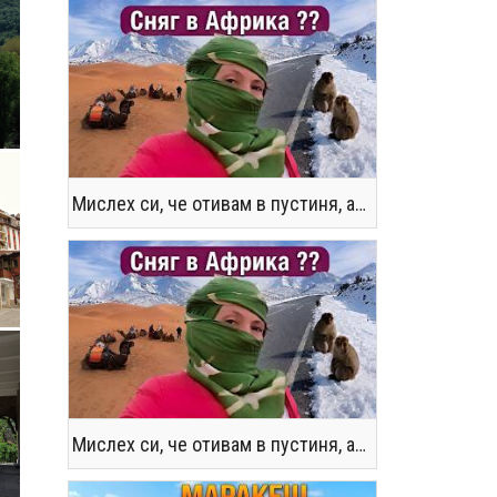
Мислех си, че отивам в пустиня, а се озовах в снега !! / Not the Morocco You Know
Мислех си, че отивам в пустиня, а се озовах в снега !! / Not the Morocco You Know