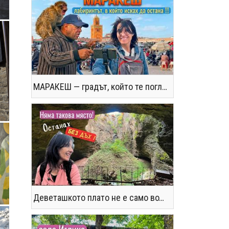
МАРАКЕШ — градът, който те поглъща без предупреждение
Деветашкото плато не е само водопади и пещери - последвайте ме!