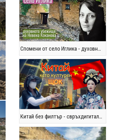
Спомени от село Иглика - духовното убежище на Невена Коканова
Китай без филтър - свръхдигитален, магнетичен, парадоксален