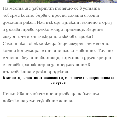
На места ще завъртят топящо се в устата
чеверме което върви с пресни салати и люта
домашна ракия. Или пък ще изпекат пълнено с ориз
и дъхави треви крехко младо прасенце. Бъдете
сигурни, че е отглеждано с любов и грижи !
Само така човек може да бъде сигурен, че месото,
което консумира, е от щастливо животно. Т.е. то
е чисто, без антибиотици, хормони и други вредни
съставки, характерни за предлаганите в
търговската мрежа продукти.
А месото, в частност свинското, е на почит в националната
ни кухня.
Пеньо Иванов обаче препоръчва да наблегнем
повечко на зеленчуковите ястия.