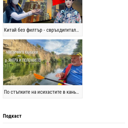
Китай без филтър - свръхдигитален, магнетичен, парадоксален
По стъпките на исихастите в каньоните на р. Янтра и Поломието
Подкаст