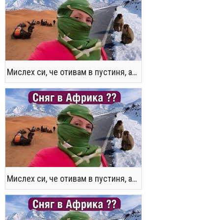
Мислех си, че отивам в пустиня, а се озовах в снега !! / Not the Morocco You Know
Мислех си, че отивам в пустиня, а се озовах в снега !! / Not the Morocco You Know