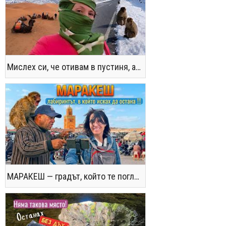
Мислех си, че отивам в пустиня, а се озовах в снега !! / Not the Morocco You Know
МАРАКЕШ — градът, който те поглъща без предупреждение