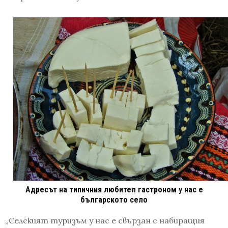
Адресът на типичния любител гастроном у нас е
българското село
„Селският туризъм у нас е свързан с набиращия