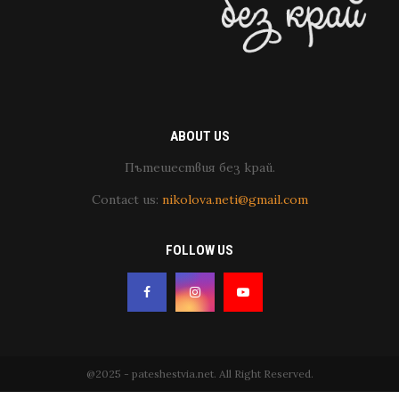
ABOUT US
Пътешествия без край.
Contact us:
nikolova.neti@gmail.com
FOLLOW US
@2025 - pateshestvia.net. All Right Reserved.