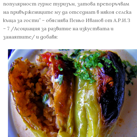
популярност гурме туризъм, затова препоръчвам
на привържениците му да отседнат в някоя селска
къща за гости” – обяснява Пеньо Иванов от А.Р.И.З
– 7 /Асоциация за развитие на изкуствата и
занаятите/ и добавя: