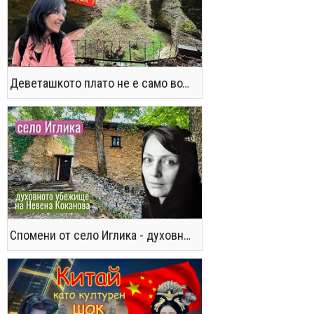
Деветашкото плато не е само водопади и пещери - последвайте ме!
Спомени от село Иглика - духовното убежище на Невена Коканова