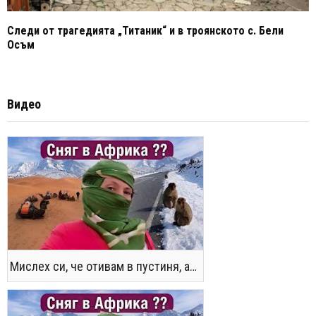
Следи от трагедията „Титаник“ и в троянското с. Бели
Осъм
Видео
Мислех си, че отивам в пустиня, а се озовах в снега !! / Not the Morocco You Know