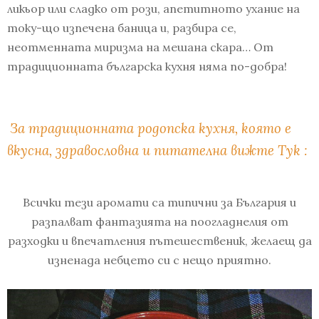
ликьор или сладко от рози, апетитното ухание на
току-що изпечена баница и, разбира се,
неотменната миризма на мешана скара… От
традиционната българска кухня няма по-добра!
За традиционната родопска кухня, която е
вкусна, здравословна и питателна вижте Тук :
Всички тези аромати са типични за България и
разпалват фантазията на поогладнелия от
разходки и впечатления пътешественик, желаещ да
изненада небцето си с нещо приятно.