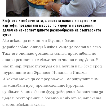
Кюфтета и кебапчетата, шопската салата и пържените
картофи, предлагани масово по курорти и заведения,
далеч не изчерпват цялото разнообразие на българската
кухня
Ако искаш да похапнеш вкусно, обилно и
здравословно, отиди в някоя къща за гости на село.
Там ще опиташ домашни ястия, приготвени по
стари рецепти и с екологично чисти продукти. У
нас т.нар. гурме туризъм е на почит най-вече сред
туристите от Франция, Испания и Италия.
И както може да се предположи, маршрутите им
не минават през пренаселените курорти,
изобилстващи с фаст фууд заведения, капанчета за
цаца и ресторанти с богато меню от азиатската
и европейската кухня.