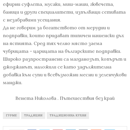
ефирни суфлета, мусаки, миш-маши, гювечета,
баници и други специалитети, изпълващи сетивата
с незабравими усещания.
Да не говорим за богатството от мерудии и
подправки, които придават типичен нашенски дъх
на ястията. Сред тях челно място заема
чубрицата – царицата на българските подправки.
Широко разпространени са магданозът, копърът и
джоджанът, наложили се като задължителна
добавка към супи и всевъзможни месни и зеленчукови
манджи.
Венета Николова . Пътешествия без край
ГУРМЕ
ТРАДИЦИИ
ТРАДИЦИОННА КУХНЯ