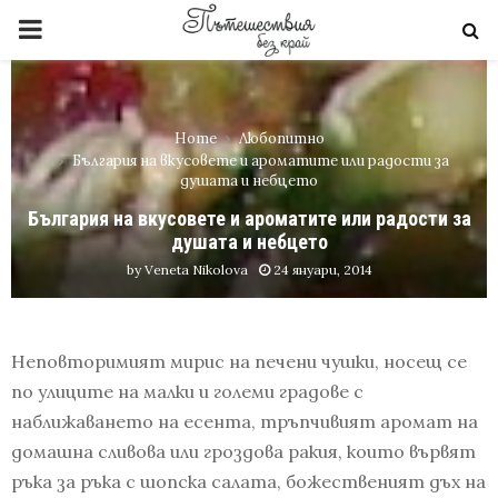
PRIMARY
MENU
Home
Любопитно
България на вкусовете и ароматите или радости за
душата и небцето
България на вкусовете и ароматите или радости за
душата и небцето
by
Veneta Nikolova
24 януари, 2014
Неповторимият мирис на печени чушки, носещ се
по улиците на малки и големи градове с
наближаването на есента, тръпчивият аромат на
домашна сливова или гроздова ракия, които вървят
ръка за ръка с шопска салата
,
божественият дъх на