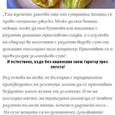
„Там яденето започва още от сутринта, когато се
прави специална закуска. Може да има баници,
мекици, може да има бухтички или тиганици с
различни домашно приготвени сладка. А след това
на обяд ще ви нагостят с различни видове супи от
домашно отгледано пиле например.
Приготвят се и
превъзходни зеленчукови супи“.
И естествено, къде без нашенския свеж таратор през
лятото!
Въз основа на това, че България е традиционен
производите
л на зеленчуци, могат да се приготвят
безкрайно много ястия от зеленчуци. И не на
последно място, на трапезата могат да се появят
различни пълнени птици, печени и задушени меса…
На село нещата са по домашному. Домакините