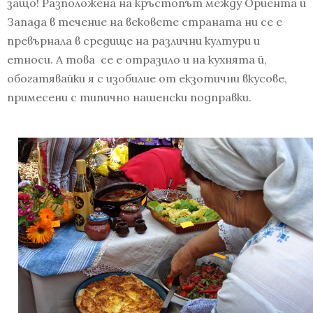
защо! Разположена на кръстопът между Ориента и
Запада в течение на вековете страната ни се е
превърнала в средище на различни култури и
етноси. А това се е отразило и на кухнята й,
обогатявайки я с изобилие от екзотични вкусове,
примесени с типично нашенски подправки.