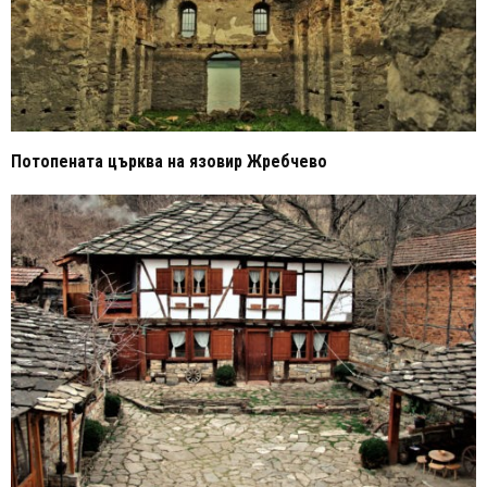
Потопената църква на язовир Жребчево