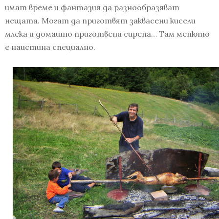
имат време и фантазия да разнообразяват
нещата. Могат да приготвят заквасени кисели
млека и домашно приготвени сирена… Там менюто
е наистина специално.